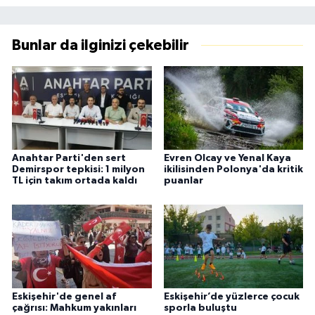
Bunlar da ilginizi çekebilir
Anahtar Parti'den sert
Evren Olcay ve Yenal Kaya
Demirspor tepkisi: 1 milyon
ikilisinden Polonya'da kritik
TL için takım ortada kaldı
puanlar
Eskişehir'de genel af
Eskişehir’de yüzlerce çocuk
çağrısı: Mahkum yakınları
sporla buluştu