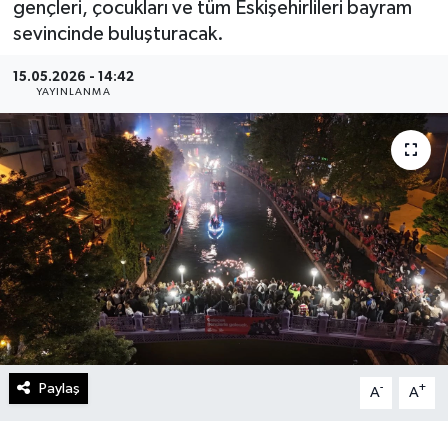
gençleri, çocukları ve tüm Eskişehirlileri bayram
sevincinde buluşturacak.
Gündem
15.05.2026 - 14:42
Kültür Sanat
YAYINLANMA
Magazin
Politika
Sağlık
Spor
Teknoloji
Paylaş
-
+
Yaşam
A
A
Yurttan