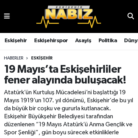
Asayiş
Eskişehir Hava Durumu
Çevre
Eskişehir Trafik Yoğunluk Haritası
Eskişehir
Eskişehirspor
Asayiş
Politika
Düny
Dünya
TFF 3.Lig 4.Grup Puan Durumu ve Fikstür
HABERLER
ESKIŞEHIR
19 Mayıs’ta Eskişehirliler
Eğitim
Tüm Manşetler
fener alayında buluşacak!
Ekonomi
Son Dakika Haberleri
Atatürk’ün Kurtuluş Mücadelesi’ni başlattığı 19
Mayıs 1919’un 107. yıl dönümü, Eskişehir’de bu yıl
Eskişehir
Haber Arşivi
da büyük bir coşku ve gururla kutlanacak.
Eskişehir Büyükşehir Belediyesi tarafından
Eskişehirspor
düzenlenen “19 Mayıs Atatürk’ü Anma Gençlik ve
Spor Şenliği”, gün boyu sürecek etkinliklerle
Genel