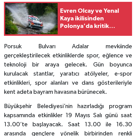
Evren Olcay ve Yenal
Kaya ikilisinden
Polonya'da kritik
puanlar
Porsuk Bulvarı Adalar mevkiinde
gerçekleştirilecek etkinliklerde spor, eğlence ve
teknoloji bir araya gelecek. Gün boyunca
kurulacak stantlar, yaratıcı atölyeler, e-spor
etkinlikleri, spor alanları ve dans gösterileriyle
kent adeta bayram havasına bürünecek.
Büyükşehir Belediyesi’nin hazırladığı program
kapsamında etkinlikler 19 Mayıs Salı günü saat
13.00’te başlayacak. Saat 13.00 ile 16.30
arasında gençlere yönelik birbirinden renkli