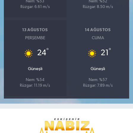
Nem: %53
Nem: %52
Rüzgar: 6.61 m/s
Rüzgar: 8.50 m/s
13 AĞUSTOS
14 AĞUSTOS
PERŞEMBE
CUMA
°
°
24
21
Güneşli
Güneşli
Nem: %54
Nem: %57
Rüzgar: 11.19 m/s
Rüzgar: 7.89 m/s