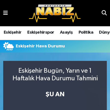
Asayiş
Eskişehir Hava Durumu
Çevre
Eskişehir Trafik Yoğunluk Haritası
Eskişehir
Eskişehirspor
Asayiş
Politika
Düny
Dünya
TFF 3.Lig 4.Grup Puan Durumu ve Fikstür
Eskişehir Hava Durumu
Eğitim
Tüm Manşetler
Ekonomi
Son Dakika Haberleri
Eskişehir Bugün, Yarın ve 1
Haftalık Hava Durumu Tahmini
Eskişehir
Haber Arşivi
ŞU AN
Eskişehirspor
Genel