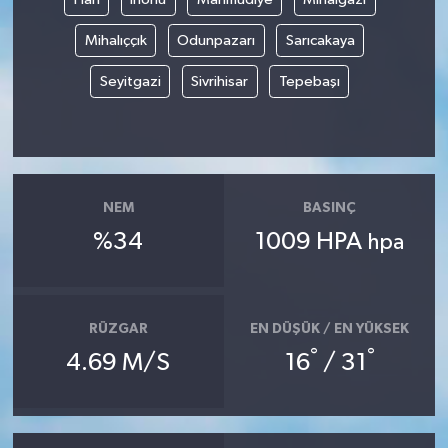
Mihalıççık
Odunpazarı
Sarıcakaya
Seyitgazi
Sivrihisar
Tepebaşı
NEM
BASINÇ
%34
1009 HPA
hpa
RÜZGAR
EN DÜŞÜK / EN YÜKSEK
°
°
4.69 M/S
16
/ 31