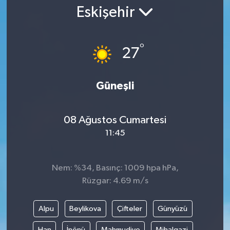
Eskişehir
Gündem
Kültür Sanat
°
27
Magazin
Güneşli
Politika
08 Ağustos Cumartesi
Sağlık
11:45
Spor
Nem: %34, Basınç: 1009 hpa hPa,
Teknoloji
Rüzgar: 4.69 m/s
Yaşam
Alpu
Beylikova
Çifteler
Günyüzü
Yurttan
Han
İnönü
Mahmudiye
Mihalgazi