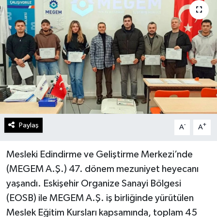
Gündem
Kültür Sanat
Magazin
Politika
Sağlık
Paylaş
-
+
A
A
Spor
Mesleki Edindirme ve Geliştirme Merkezi’nde
Teknoloji
(MEGEM A.Ş.) 47. dönem mezuniyet heyecanı
yaşandı. Eskişehir Organize Sanayi Bölgesi
Yaşam
(EOSB) ile MEGEM A.Ş. iş birliğinde yürütülen
Meslek Eğitim Kursları kapsamında, toplam 45
Yurttan