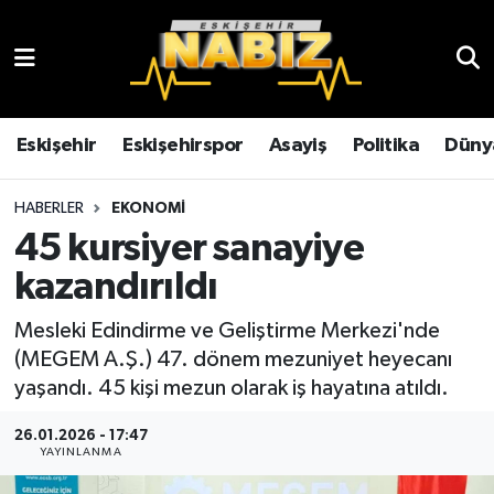
Asayiş
Eskişehir Hava Durumu
Çevre
Eskişehir Trafik Yoğunluk Haritası
Eskişehir
Eskişehirspor
Asayiş
Politika
Düny
Dünya
TFF 3.Lig 4.Grup Puan Durumu ve Fikstür
HABERLER
EKONOMI
45 kursiyer sanayiye
Eğitim
Tüm Manşetler
kazandırıldı
Ekonomi
Son Dakika Haberleri
Mesleki Edindirme ve Geliştirme Merkezi'nde
(MEGEM A.Ş.) 47. dönem mezuniyet heyecanı
Eskişehir
Haber Arşivi
yaşandı. 45 kişi mezun olarak iş hayatına atıldı.
Eskişehirspor
26.01.2026 - 17:47
YAYINLANMA
Genel