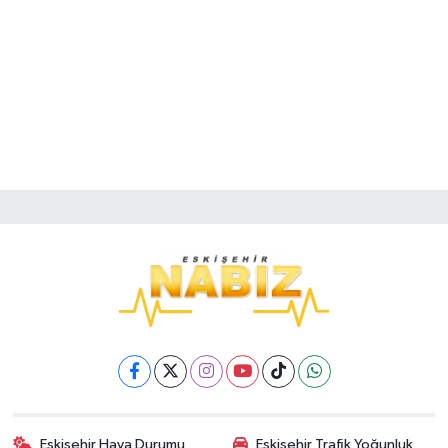
Eskişehir Hava Durumu
Eskişehir Trafik Yoğunluk