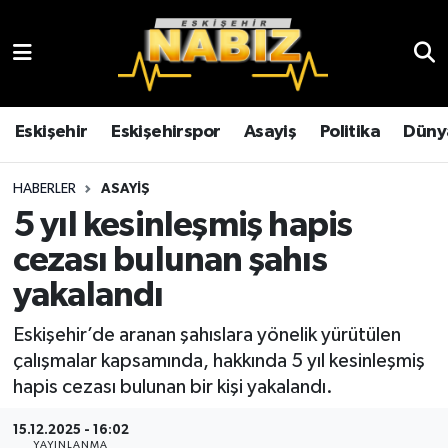
Asayiş
Eskişehir Hava Durumu
Çevre
Eskişehir Trafik Yoğunluk Haritası
Eskişehir
Eskişehirspor
Asayiş
Politika
Düny
Dünya
TFF 3.Lig 4.Grup Puan Durumu ve Fikstür
HABERLER
ASAYIŞ
5 yıl kesinleşmiş hapis
Eğitim
Tüm Manşetler
cezası bulunan şahıs
Ekonomi
Son Dakika Haberleri
yakalandı
Eskişehir
Haber Arşivi
Eskişehir’de aranan şahıslara yönelik yürütülen
çalışmalar kapsamında, hakkında 5 yıl kesinleşmiş
Eskişehirspor
hapis cezası bulunan bir kişi yakalandı.
15.12.2025 - 16:02
Genel
YAYINLANMA