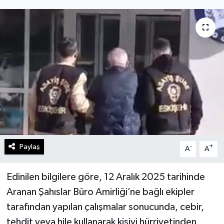
Gündem
Kültür Sanat
Magazin
Politika
Sağlık
Spor
Paylaş
-
+
A
A
Teknoloji
Edinilen bilgilere göre, 12 Aralık 2025 tarihinde
Aranan Şahıslar Büro Amirliği’ne bağlı ekipler
Yaşam
tarafından yapılan çalışmalar sonucunda, cebir,
tehdit veya hile kullanarak kişiyi hürriyetinden
Yurttan