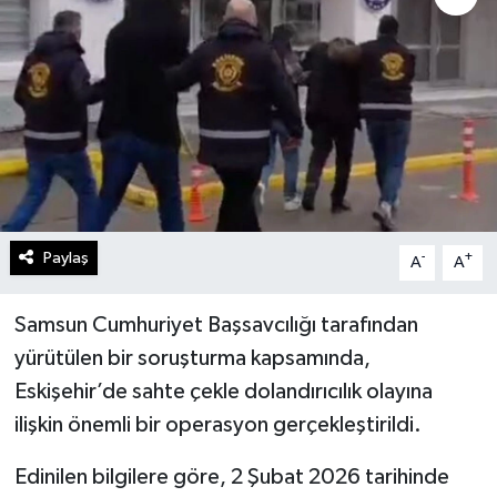
Gündem
Kültür Sanat
Magazin
Politika
Paylaş
-
+
A
A
Sağlık
Spor
Samsun Cumhuriyet Başsavcılığı tarafından
yürütülen bir soruşturma kapsamında,
Teknoloji
Eskişehir’de sahte çekle dolandırıcılık olayına
ilişkin önemli bir operasyon gerçekleştirildi.
Yaşam
Edinilen bilgilere göre, 2 Şubat 2026 tarihinde
Yurttan