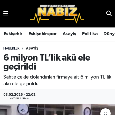
Asayiş
Eskişehir Hava Durumu
Çevre
Eskişehir Trafik Yoğunluk Haritası
Eskişehir
Eskişehirspor
Asayiş
Politika
Düny
Dünya
TFF 3.Lig 4.Grup Puan Durumu ve Fikstür
HABERLER
ASAYIŞ
6 milyon TL’lik akü ele
Eğitim
Tüm Manşetler
geçirildi
Ekonomi
Son Dakika Haberleri
Sahte çekle dolandırılan firmaya ait 6 milyon TL’lik
akü ele geçirildi.
Eskişehir
Haber Arşivi
03.02.2026 - 22:02
Eskişehirspor
YAYINLANMA
Genel