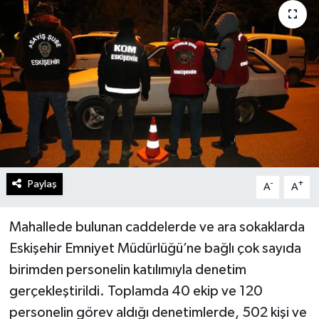
Gündem
Kültür Sanat
Magazin
Politika
Sağlık
Paylaş
-
+
A
A
Spor
Mahallede bulunan caddelerde ve ara sokaklarda
Teknoloji
Eskişehir Emniyet Müdürlüğü’ne bağlı çok sayıda
birimden personelin katılımıyla denetim
Yaşam
gerçekleştirildi. Toplamda 40 ekip ve 120
personelin görev aldığı denetimlerde, 502 kişi ve
Yurttan