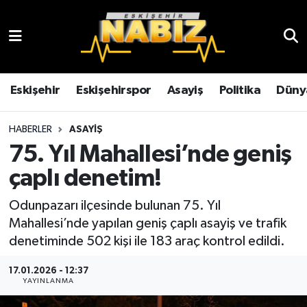
Asayiş
Eskişehir Hava Durumu
Çevre
Eskişehir Trafik Yoğunluk Haritası
Eskişehir
Eskişehirspor
Asayiş
Politika
Düny
Dünya
TFF 3.Lig 4.Grup Puan Durumu ve Fikstür
HABERLER
ASAYIŞ
75. Yıl Mahallesi’nde geniş
Eğitim
Tüm Manşetler
çaplı denetim!
Ekonomi
Son Dakika Haberleri
Odunpazarı ilçesinde bulunan 75. Yıl
Mahallesi’nde yapılan geniş çaplı asayiş ve trafik
Eskişehir
Haber Arşivi
denetiminde 502 kişi ile 183 araç kontrol edildi.
Eskişehirspor
17.01.2026 - 12:37
YAYINLANMA
Genel