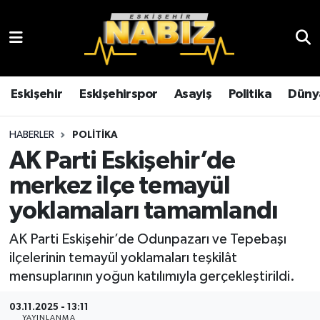
Asayiş
Eskişehir Hava Durumu
Çevre
Eskişehir Trafik Yoğunluk Haritası
Eskişehir
Eskişehirspor
Asayiş
Politika
Düny
Dünya
TFF 3.Lig 4.Grup Puan Durumu ve Fikstür
HABERLER
POLITIKA
AK Parti Eskişehir’de
Eğitim
Tüm Manşetler
merkez ilçe temayül
Ekonomi
Son Dakika Haberleri
yoklamaları tamamlandı
Eskişehir
Haber Arşivi
AK Parti Eskişehir’de Odunpazarı ve Tepebaşı
ilçelerinin temayül yoklamaları teşkilât
Eskişehirspor
mensuplarının yoğun katılımıyla gerçekleştirildi.
03.11.2025 - 13:11
Genel
YAYINLANMA