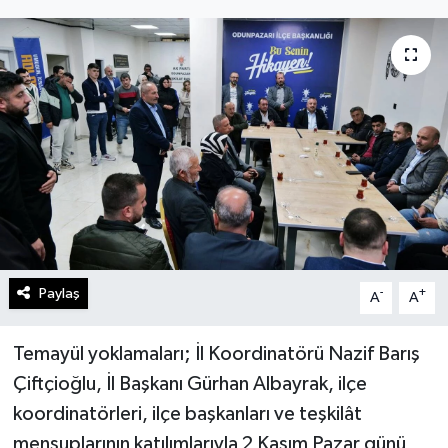
Gündem
Kültür Sanat
Magazin
Politika
Sağlık
Spor
Paylaş
-
+
A
A
Teknoloji
Temayül yoklamaları; İl Koordinatörü Nazif Barış
Çiftçioğlu, İl Başkanı Gürhan Albayrak, ilçe
Yaşam
koordinatörleri, ilçe başkanları ve teşkilât
mensuplarının katılımlarıyla 2 Kasım Pazar günü
Yurttan