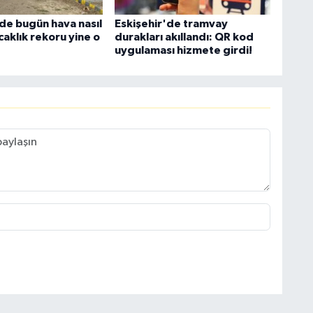
'de bugün hava nasıl
Eskişehir'de tramvay
caklık rekoru yine o
durakları akıllandı: QR kod
uygulaması hizmete girdi!