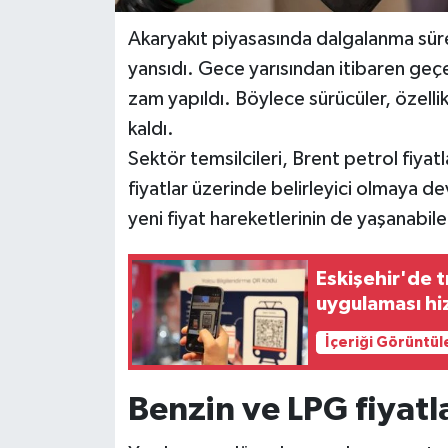
Akaryakıt piyasasında dalgalanma sürer
yansıdı. Gece yarısından itibaren geçer
zam yapıldı. Böylece sürücüler, özellikl
kaldı.
Sektör temsilcileri, Brent petrol fiyat
fiyatlar üzerinde belirleyici olmaya 
yeni fiyat hareketlerinin de yaşanabil
Eskişehir'de t
uygulaması hi
İçeriği Görüntül
Benzin ve LPG fiyatl