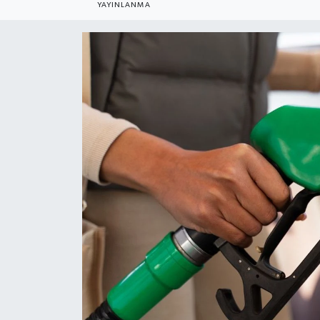
YAYINLANMA
Gündem
Kültür Sanat
Magazin
Politika
Sağlık
Spor
Teknoloji
Yaşam
Yurttan