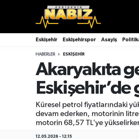
Asayiş
Eskişehir Hava Durumu
Çevre
Eskişehir Trafik Yoğunluk Haritası
Eskişehir
Eskişehirspor
Asayiş
Politik
HABERLER
ESKIŞEHIR
Dünya
TFF 3.Lig 4.Grup Puan Durumu ve Fikstür
Akaryakıta ge
Eğitim
Tüm Manşetler
Eskişehir’de 
Ekonomi
Son Dakika Haberleri
Eskişehir
Haber Arşivi
Küresel petrol fiyatlarındaki yü
devam ederken, motorinin litre f
Eskişehirspor
motorin 68,57 TL’ye yükselirken
Genel
12.05.2026 - 12:15