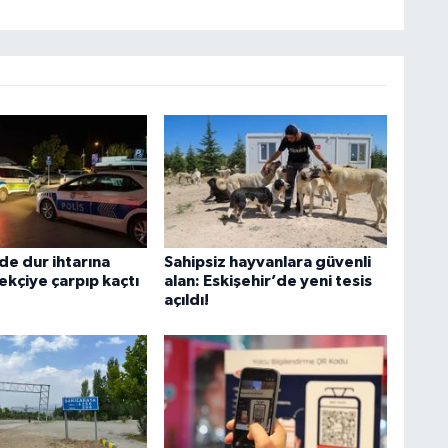
de dur ihtarına
Sahipsiz hayvanlara güvenli
ekçiye çarpıp kaçtı
alan: Eskişehir’de yeni tesis
açıldı!