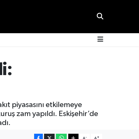
i:
akıt piyasasını etkilemeye
kuruş zam yapıldı. Eskişehir’de
adı.
-
+
A
A