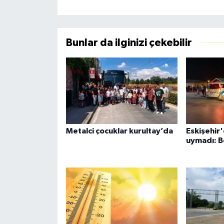
Bunlar da ilginizi çekebilir
Metalci çocuklar kurultay’da
Eskişehir'
uymadı: B