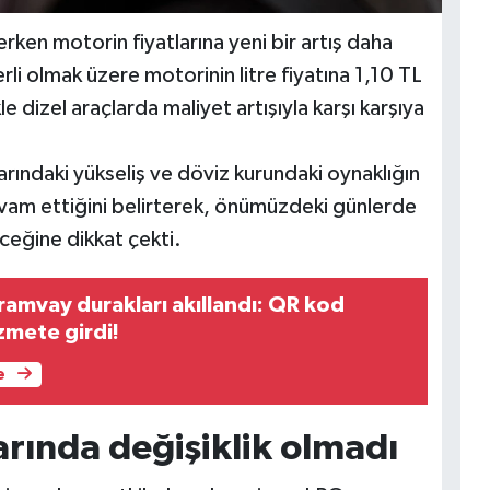
ken motorin fiyatlarına yeni bir artış daha
li olmak üzere motorinin litre fiyatına 1,10 TL
e dizel araçlarda maliyet artışıyla karşı karşıya
larındaki yükseliş ve döviz kurundaki oynaklığın
devam ettiğini belirterek, önümüzdeki günlerde
eceğine dikkat çekti.
ramvay durakları akıllandı: QR kod
zmete girdi!
e
arında değişiklik olmadı