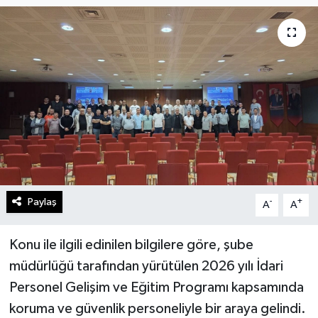
Gündem
Kültür Sanat
Magazin
Politika
Sağlık
Paylaş
-
+
A
A
Spor
Teknoloji
Konu ile ilgili edinilen bilgilere göre, şube
müdürlüğü tarafından yürütülen 2026 yılı İdari
Yaşam
Personel Gelişim ve Eğitim Programı kapsamında
koruma ve güvenlik personeliyle bir araya gelindi.
Yurttan