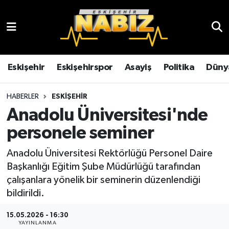
Asayiş
Eskişehir Hava Durumu
Çevre
Eskişehir Trafik Yoğunluk Haritası
Eskişehir
Eskişehirspor
Asayiş
Politika
Düny
Dünya
TFF 3.Lig 4.Grup Puan Durumu ve Fikstür
HABERLER
ESKIŞEHIR
Anadolu Üniversitesi'nde
Eğitim
Tüm Manşetler
personele seminer
Ekonomi
Son Dakika Haberleri
Anadolu Üniversitesi Rektörlüğü Personel Daire
Başkanlığı Eğitim Şube Müdürlüğü tarafından
Eskişehir
Haber Arşivi
çalışanlara yönelik bir seminerin düzenlendiği
bildirildi.
Eskişehirspor
15.05.2026 - 16:30
Genel
YAYINLANMA