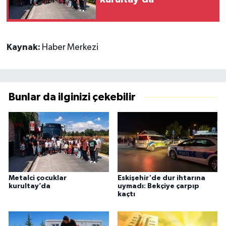
Kaynak:
Haber Merkezi
Bunlar da ilginizi çekebilir
Metalci çocuklar
Eskişehir'de dur ihtarına
kurultay’da
uymadı: Bekçiye çarpıp
kaçtı