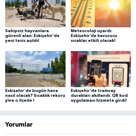
Sahipsiz hayvanlara
Meteoroloji uyardı:
güvenli alan: Eskişehir’de
Eskişehir’de kavurucu
yeni tesis açıldı!
sıcaklar etkili olacak!
Eskişehir'de bugün hava
Eskişehir'de tramvay
nasıl olacak? Sıcaklık rekoru
durakları akıllandı: QR kod
yine o ilçede !
uygulaması hizmete girdi!
Yorumlar