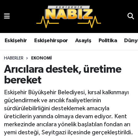
Asayiş
Eskişehir Hava Durumu
Çevre
Eskişehir Trafik Yoğunluk Haritası
Eskişehir
Eskişehirspor
Asayiş
Politika
Düny
Dünya
TFF 3.Lig 4.Grup Puan Durumu ve Fikstür
HABERLER
EKONOMI
Arıcılara destek, üretime
Eğitim
Tüm Manşetler
bereket
Ekonomi
Son Dakika Haberleri
Eskişehir Büyükşehir Belediyesi, kırsal kalkınmayı
güçlendirmek ve arıcılık faaliyetlerinin
Eskişehir
Haber Arşivi
sürdürülebilirliğini desteklemek amacıyla
üreticilerin yanında olmaya devam ediyor. Kent
Eskişehirspor
merkezinde arıcılara yönelik başlatılan fondan arı
yemi desteği, Seyitgazi ilçesinde gerçekleştirildi.
Genel