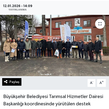
12.01.2026 - 14:09
Gündem
YAYINLANMA
Kültür Sanat
Magazin
Politika
Sağlık
Spor
Paylaş
-
+
A
A
Teknoloji
Yaşam
Büyükşehir Belediyesi Tarımsal Hizmetler Dairesi
Başkanlığı koordinesinde yürütülen destek
Yurttan