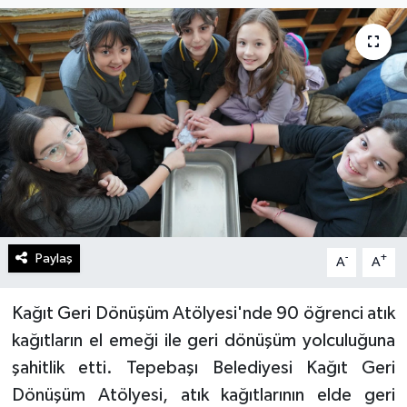
Gündem
Kültür Sanat
Magazin
Politika
Sağlık
Paylaş
-
+
A
A
Spor
Teknoloji
Kağıt Geri Dönüşüm Atölyesi'nde 90 öğrenci atık
kağıtların el emeği ile geri dönüşüm yolculuğuna
Yaşam
şahitlik etti. Tepebaşı Belediyesi Kağıt Geri
Dönüşüm Atölyesi, atık kağıtlarının elde geri
Yurttan