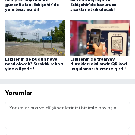
Sahipsiz hayvanlara
Meteoroloji uyardı:
güvenli alan: Eskişehir’de
Eskişehir’de kavurucu
yeni tesis açıldı!
sıcaklar etkili olacak!
Eskişehir'de bugün hava
Eskişehir'de tramvay
nasıl olacak? Sıcaklık rekoru
durakları akıllandı: QR kod
yine o ilçede !
uygulaması hizmete girdi!
Yorumlar