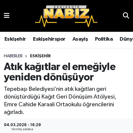
Asayiş
Eskişehir Hava Durumu
Çevre
Eskişehir Trafik Yoğunluk Haritası
Eskişehir
Eskişehirspor
Asayiş
Politika
Düny
Dünya
TFF 3.Lig 4.Grup Puan Durumu ve Fikstür
HABERLER
ESKIŞEHIR
Atık kağıtlar el emeğiyle
Eğitim
Tüm Manşetler
yeniden dönüşüyor
Ekonomi
Son Dakika Haberleri
Tepebaşı Belediyesi’nin atık kağıtları geri
dönüştürdüğü Kağıt Geri Dönüşüm Atölyesi,
Eskişehir
Haber Arşivi
Emre Cahide Karaali Ortaokulu öğrencilerini
ağırladı.
Eskişehirspor
04.03.2026 - 16:29
Genel
YAYINLANMA