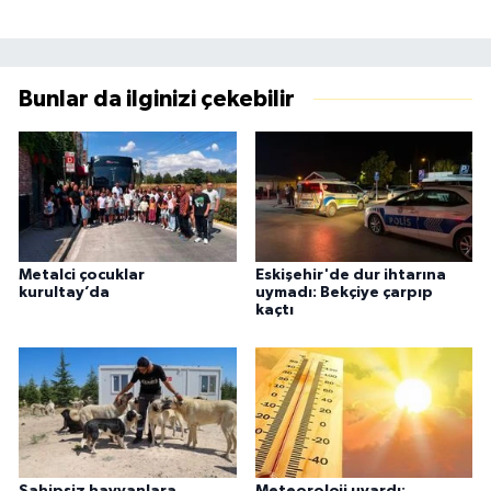
Bunlar da ilginizi çekebilir
Metalci çocuklar
Eskişehir'de dur ihtarına
kurultay’da
uymadı: Bekçiye çarpıp
kaçtı