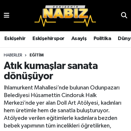
Asayiş
Eskişehir Hava Durumu
Çevre
Eskişehir Trafik Yoğunluk Haritası
Eskişehir
Eskişehirspor
Asayiş
Politika
Düny
Dünya
TFF 3.Lig 4.Grup Puan Durumu ve Fikstür
HABERLER
EĞITIM
Atık kumaşlar sanata
Eğitim
Tüm Manşetler
dönüşüyor
Ekonomi
Son Dakika Haberleri
Ihlamurkent Mahallesi’nde bulunan Odunpazarı
Belediyesi Hüsamettin Cindoruk Halk
Eskişehir
Haber Arşivi
Merkezi’nde yer alan Doll Art Atölyesi, kadınları
hem üretimle hem de sanatla buluşturuyor.
Eskişehirspor
Atölyede verilen eğitimlerle kadınlara bezden
bebek yapımının tüm incelikleri öğretilirken,
Genel