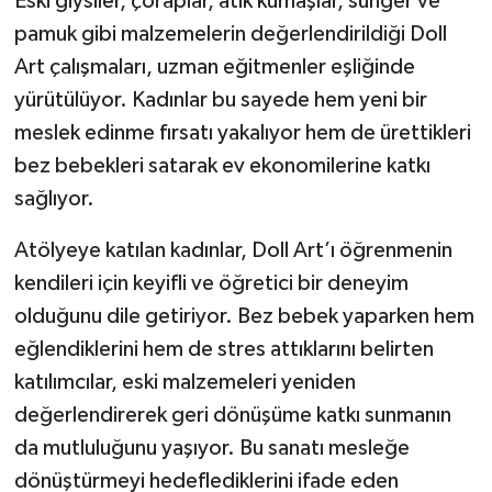
Eski giysiler, çoraplar, atık kumaşlar, sünger ve
pamuk gibi malzemelerin değerlendirildiği Doll
Art çalışmaları, uzman eğitmenler eşliğinde
yürütülüyor. Kadınlar bu sayede hem yeni bir
meslek edinme fırsatı yakalıyor hem de ürettikleri
bez bebekleri satarak ev ekonomilerine katkı
sağlıyor.
Atölyeye katılan kadınlar, Doll Art’ı öğrenmenin
kendileri için keyifli ve öğretici bir deneyim
olduğunu dile getiriyor. Bez bebek yaparken hem
eğlendiklerini hem de stres attıklarını belirten
katılımcılar, eski malzemeleri yeniden
değerlendirerek geri dönüşüme katkı sunmanın
da mutluluğunu yaşıyor. Bu sanatı mesleğe
dönüştürmeyi hedeflediklerini ifade eden