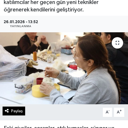
katılımcılar her geçen gün yeni teknikler
öğrenerek kendilerini geliştiriyor.
Gündem
26.01.2026 - 13:52
Kültür Sanat
YAYINLANMA
Magazin
Politika
Sağlık
Spor
Teknoloji
Paylaş
-
+
Yaşam
A
A
Yurttan