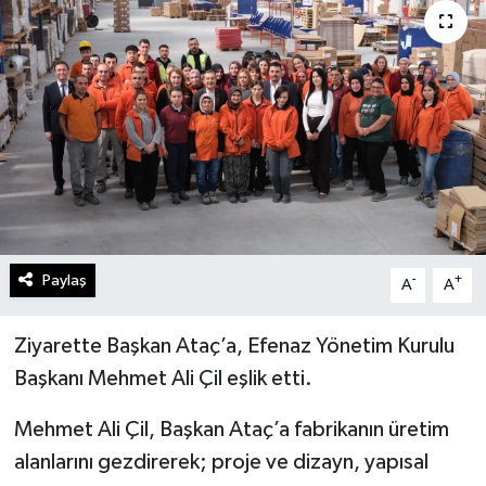
Gündem
Kültür Sanat
Magazin
Politika
Sağlık
Paylaş
-
+
A
A
Spor
Ziyarette Başkan Ataç’a, Efenaz Yönetim Kurulu
Teknoloji
Başkanı Mehmet Ali Çil eşlik etti.
Yaşam
Mehmet Ali Çil, Başkan Ataç’a fabrikanın üretim
alanlarını gezdirerek; proje ve dizayn, yapısal
Yurttan