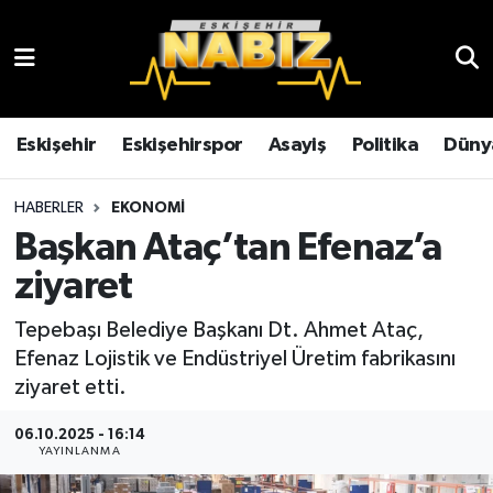
Asayiş
Eskişehir Hava Durumu
Çevre
Eskişehir Trafik Yoğunluk Haritası
Eskişehir
Eskişehirspor
Asayiş
Politika
Düny
Dünya
TFF 3.Lig 4.Grup Puan Durumu ve Fikstür
HABERLER
EKONOMI
Başkan Ataç’tan Efenaz’a
Eğitim
Tüm Manşetler
ziyaret
Ekonomi
Son Dakika Haberleri
Tepebaşı Belediye Başkanı Dt. Ahmet Ataç,
Efenaz Lojistik ve Endüstriyel Üretim fabrikasını
Eskişehir
Haber Arşivi
ziyaret etti.
Eskişehirspor
06.10.2025 - 16:14
YAYINLANMA
Genel