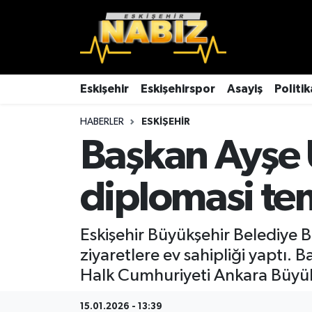
Asayiş
Eskişehir Hava Durumu
Çevre
Eskişehir Trafik Yoğunluk Haritası
Eskişehir
Eskişehirspor
Asayiş
Politik
HABERLER
ESKIŞEHIR
Dünya
TFF 3.Lig 4.Grup Puan Durumu ve Fikstür
Başkan Ayşe 
Eğitim
Tüm Manşetler
diplomasi te
Ekonomi
Son Dakika Haberleri
Eskişehir
Haber Arşivi
Eskişehir Büyükşehir Belediye B
ziyaretlere ev sahipliği yaptı.
Eskişehirspor
Halk Cumhuriyeti Ankara Büyüke
Genel
15.01.2026 - 13:39