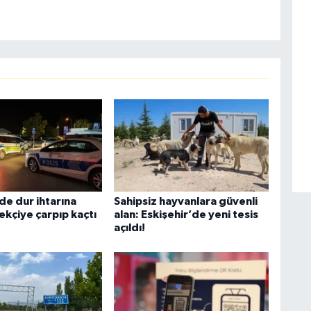
de dur ihtarına
Sahipsiz hayvanlara güvenli
ekçiye çarpıp kaçtı
alan: Eskişehir’de yeni tesis
açıldı!