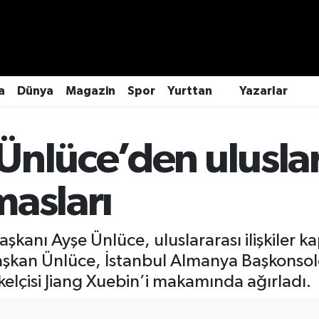
a
Dünya
Magazin
Spor
Yurttan
Yazarlar
Ünlüce’den uluslar
masları
aşkanı Ayşe Ünlüce, uluslararası ilişkiler
 Başkan Ünlüce, İstanbul Almanya Başkonso
lçisi Jiang Xuebin’i makamında ağırladı.