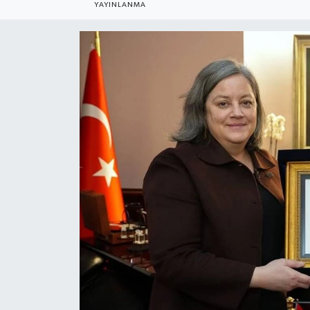
YAYINLANMA
Gündem
Kültür Sanat
Magazin
Politika
Sağlık
Spor
Teknoloji
Yaşam
Yurttan