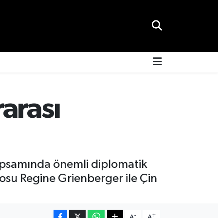
arası
 kapsamında önemli diplomatik
losu Regine Grienberger ile Çin
-
+
A
A