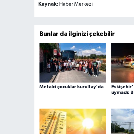
Kaynak:
Haber Merkezi
Bunlar da ilginizi çekebilir
Metalci çocuklar kurultay’da
Eskişehir'
uymadı: B