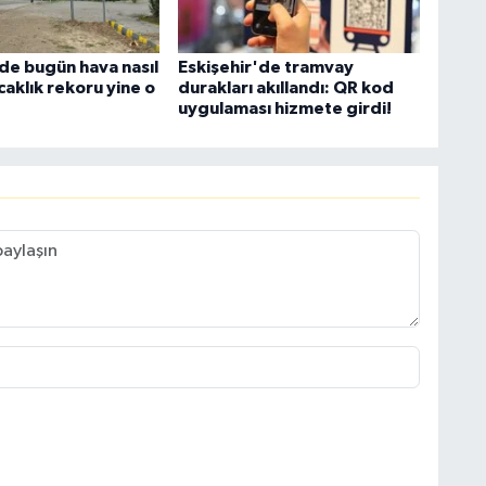
'de bugün hava nasıl
Eskişehir'de tramvay
caklık rekoru yine o
durakları akıllandı: QR kod
uygulaması hizmete girdi!