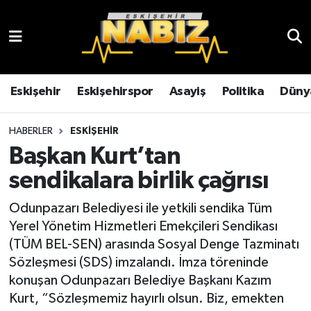
Asayiş
Eskişehir Hava Durumu
Çevre
Eskişehir Trafik Yoğunluk Haritası
Eskişehir
Eskişehirspor
Asayiş
Politika
Düny
Dünya
TFF 3.Lig 4.Grup Puan Durumu ve Fikstür
HABERLER
ESKIŞEHIR
Başkan Kurt’tan
Eğitim
Tüm Manşetler
sendikalara birlik çağrısı
Ekonomi
Son Dakika Haberleri
Odunpazarı Belediyesi ile yetkili sendika Tüm
Yerel Yönetim Hizmetleri Emekçileri Sendikası
Eskişehir
Haber Arşivi
(TÜM BEL-SEN) arasında Sosyal Denge Tazminatı
Sözleşmesi (SDS) imzalandı. İmza töreninde
Eskişehirspor
konuşan Odunpazarı Belediye Başkanı Kazım
Kurt, “Sözleşmemiz hayırlı olsun. Biz, emekten
Genel