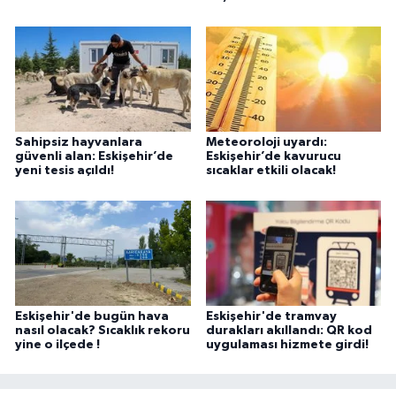
Sahipsiz hayvanlara
Meteoroloji uyardı:
güvenli alan: Eskişehir’de
Eskişehir’de kavurucu
yeni tesis açıldı!
sıcaklar etkili olacak!
Eskişehir'de bugün hava
Eskişehir'de tramvay
nasıl olacak? Sıcaklık rekoru
durakları akıllandı: QR kod
yine o ilçede !
uygulaması hizmete girdi!