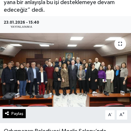
yana bir anlayışla bu işi desteklemeye devam
edeceğiz” dedi.
Gündem
23.01.2026 - 15:40
Kültür Sanat
YAYINLANMA
Magazin
Politika
Sağlık
Spor
Teknoloji
Paylaş
-
+
Yaşam
A
A
Yurttan