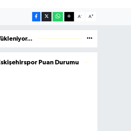
-
+
A
A
ükleniyor...
Eskişehirspor Puan Durumu