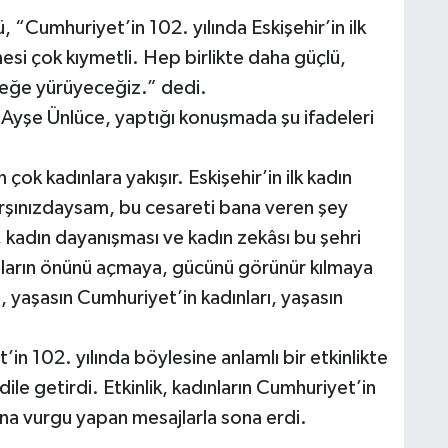
ü, “Cumhuriyet’in 102. yılında Eskişehir’in ilk
esi çok kıymetli. Hep birlikte daha güçlü,
ceğe yürüyeceğiz.” dedi.
 Ayşe Ünlüce, yaptığı konuşmada şu ifadeleri
ok kadınlara yakışır. Eskişehir’in ilk kadın
arşınızdaysam, bu cesareti bana veren şey
 kadın dayanışması ve kadın zekâsı bu şehri
dınların önünü açmaya, gücünü görünür kılmaya
yaşasın Cumhuriyet’in kadınları, yaşasın
in 102. yılında böylesine anlamlı bir etkinlikte
le getirdi. Etkinlik, kadınların Cumhuriyet’in
ına vurgu yapan mesajlarla sona erdi.