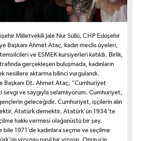
ehir Milletvekili Jale Nur Süllü, CHP Eskişehir
iye Başkanı Ahmet Ataç, kadın meclis üyeleri,
temsilcileri ve ESMEK kursiyerleri katıldı. Birlik,
rafında gerçekleşen buluşmada, kadınların
nesillere aktarma bilinci vurgulandı.
e Başkanı Dt. Ahmet Ataç, “Cumhuriyet
izi sevgi ve saygıyla selamlıyorum. Cumhuriyet,
çlerin geleceğidir. Cumhuriyet, işçilerin alın
mektir, Atatürk demektir. Atatürk'ün 1934'te
çilme hakkı vermesi olağanüstü bir şey.
çre bile 1971’de kadınlara seçme ve seçilme
rk'ün vizyonu nasıl bir vizyon. Onun için