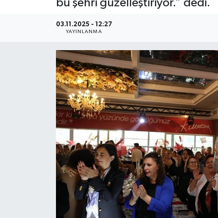
bu şehri güzelleştiriyor.” dedi.
Gündem
03.11.2025 - 12:27
YAYINLANMA
Kültür Sanat
Magazin
Politika
Sağlık
Spor
Teknoloji
Yaşam
Yurttan