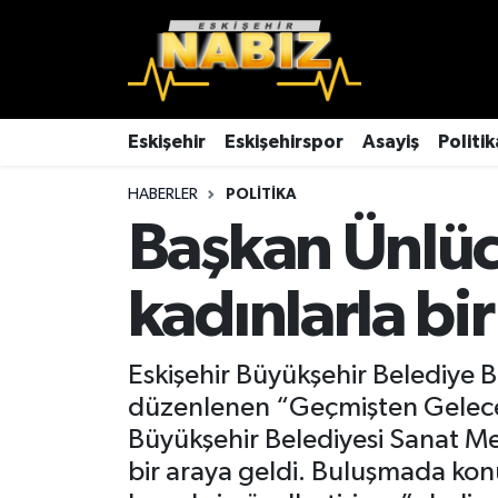
Asayiş
Eskişehir Hava Durumu
Çevre
Eskişehir Trafik Yoğunluk Haritası
Eskişehir
Eskişehirspor
Asayiş
Politik
HABERLER
POLITIKA
Dünya
TFF 3.Lig 4.Grup Puan Durumu ve Fikstür
Başkan Ünlü
Eğitim
Tüm Manşetler
kadınlarla bir
Ekonomi
Son Dakika Haberleri
Eskişehir
Haber Arşivi
Eskişehir Büyükşehir Belediye 
düzenlenen “Geçmişten Geleceğe
Eskişehirspor
Büyükşehir Belediyesi Sanat Mes
bir araya geldi. Buluşmada ko
Genel