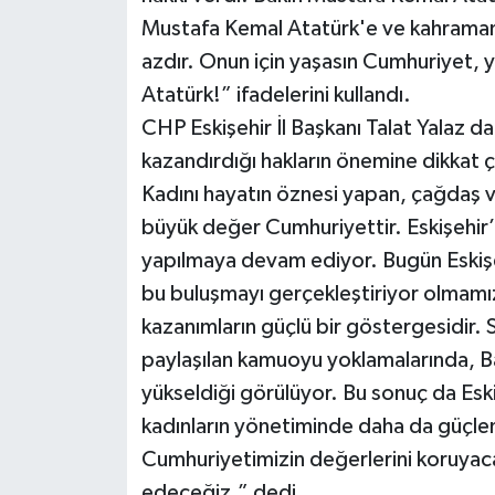
Mustafa Kemal Atatürk'e ve kahraman 
azdır. Onun için yaşasın Cumhuriyet, 
Atatürk!” ifadelerini kullandı.
CHP Eskişehir İl Başkanı Talat Yalaz 
kazandırdığı hakların önemine dikkat 
Kadını hayatın öznesi yapan, çağdaş ve
büyük değer Cumhuriyettir. Eskişehir’e
yapılmaya devam ediyor. Bugün Eskişehi
bu buluşmayı gerçekleştiriyor olmamız
kazanımların güçlü bir göstergesidir.
paylaşılan kamuoyu yoklamalarında, B
yükseldiği görülüyor. Bu sonuç da Esk
kadınların yönetiminde daha da güçlend
Cumhuriyetimizin değerlerini koruyaca
edeceğiz.” dedi.