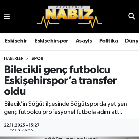
Asayiş
Eskişehir Hava Durumu
Çevre
Eskişehir Trafik Yoğunluk Haritası
Eskişehir
Eskişehirspor
Asayiş
Politika
Düny
Dünya
TFF 3.Lig 4.Grup Puan Durumu ve Fikstür
HABERLER
SPOR
Bilecikli genç futbolcu
Eğitim
Tüm Manşetler
Eskişehirspor’a transfer
Ekonomi
Son Dakika Haberleri
oldu
Eskişehir
Haber Arşivi
Bilecik'in Söğüt ilçesinde Söğütsporda yetişen
genç futbolcu profesyonel futbola adım attı.
Eskişehirspor
22.11.2025 - 15:27
YAYINLANMA
Genel