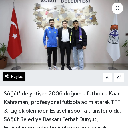
Gündem
Kültür Sanat
Magazin
Politika
Sağlık
Paylaş
-
+
A
A
Spor
Söğüt' de yetişen 2006 doğumlu futbolcu Kaan
Teknoloji
Kahraman, profesyonel futbola adım atarak TFF
3. Lig ekiplerinden Eskişehirspor'a transfer oldu.
Yaşam
Söğüt Belediye Başkanı Ferhat Durgut,
Yurttan
Eskişehirspor yönetimini ilçede ağırlayarak