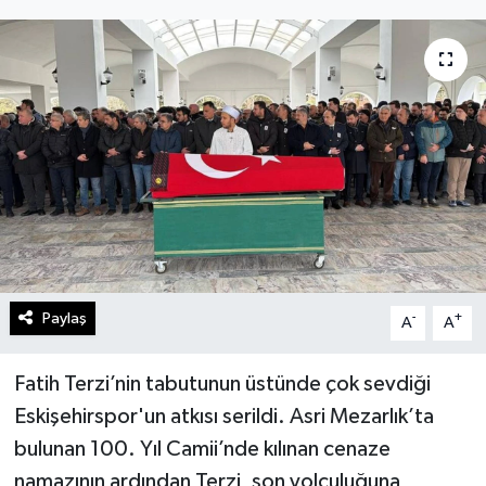
Gündem
Kültür Sanat
Magazin
Politika
Sağlık
Spor
Paylaş
-
+
A
A
Teknoloji
Fatih Terzi’nin tabutunun üstünde çok sevdiği
Eskişehirspor'un atkısı serildi. Asri Mezarlık’ta
Yaşam
bulunan 100. Yıl Camii’nde kılınan cenaze
namazının ardından Terzi, son yolculuğuna
Yurttan