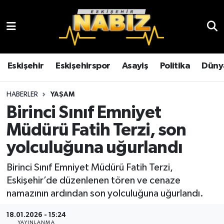
Asayiş
Eskişehir Hava Durumu
Çevre
Eskişehir Trafik Yoğunluk Haritası
Eskişehir
Eskişehirspor
Asayiş
Politika
Düny
Dünya
TFF 3.Lig 4.Grup Puan Durumu ve Fikstür
HABERLER
YAŞAM
Birinci Sınıf Emniyet
Eğitim
Tüm Manşetler
Müdürü Fatih Terzi, son
Ekonomi
Son Dakika Haberleri
yolculuğuna uğurlandı
Eskişehir
Haber Arşivi
Birinci Sınıf Emniyet Müdürü Fatih Terzi,
Eskişehir’de düzenlenen tören ve cenaze
Eskişehirspor
namazının ardından son yolculuğuna uğurlandı.
18.01.2026 - 15:24
Genel
YAYINLANMA