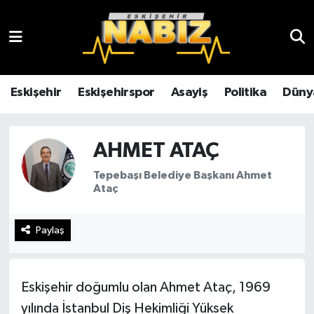
Asayiş
Eskişehir Hava Durumu
Çevre
Eskişehir Trafik Yoğunluk Haritası
Eskişehir
Eskişehirspor
Asayiş
Politika
Düny
Dünya
TFF 3.Lig 4.Grup Puan Durumu ve Fikstür
AHMET ATAÇ
Eğitim
Tüm Manşetler
Tepebaşı Belediye Başkanı Ahmet
Ataç
Ekonomi
Son Dakika Haberleri
Paylaş
Eskişehir
Haber Arşivi
Eskişehirspor
Eskişehir doğumlu olan Ahmet Ataç, 1969
Genel
yılında İstanbul Diş Hekimliği Yüksek