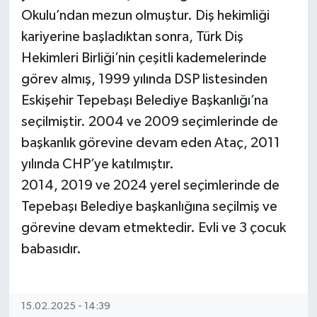
Okulu’ndan mezun olmuştur. Diş hekimliği
Gündem
kariyerine başladıktan sonra, Türk Diş
Hekimleri Birliği’nin çeşitli kademelerinde
Kültür Sanat
görev almış, 1999 yılında DSP listesinden
Magazin
Eskişehir Tepebaşı Belediye Başkanlığı’na
seçilmiştir. 2004 ve 2009 seçimlerinde de
Politika
başkanlık görevine devam eden Ataç, 2011
yılında CHP’ye katılmıştır.
Sağlık
2014, 2019 ve 2024 yerel seçimlerinde de
Tepebaşı Belediye başkanlığına seçilmiş ve
Spor
görevine devam etmektedir. Evli ve 3 çocuk
Teknoloji
babasıdır.
Yaşam
15.02.2025 - 14:39
Yurttan