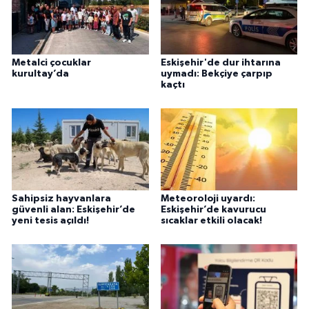
Metalci çocuklar
Eskişehir'de dur ihtarına
kurultay’da
uymadı: Bekçiye çarpıp
kaçtı
Sahipsiz hayvanlara
Meteoroloji uyardı:
güvenli alan: Eskişehir’de
Eskişehir’de kavurucu
yeni tesis açıldı!
sıcaklar etkili olacak!