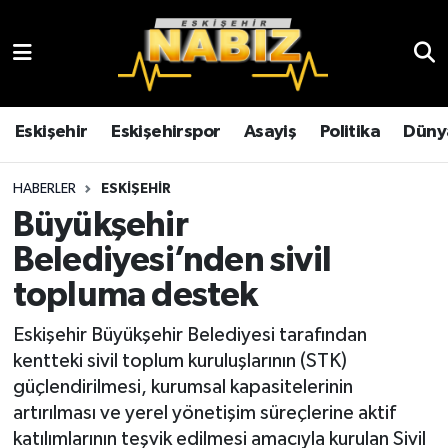
Asayiş
Eskişehir Hava Durumu
Çevre
Eskişehir Trafik Yoğunluk Haritası
Eskişehir
Eskişehirspor
Asayiş
Politika
Düny
Dünya
TFF 3.Lig 4.Grup Puan Durumu ve Fikstür
HABERLER
ESKIŞEHIR
Büyükşehir
Eğitim
Tüm Manşetler
Belediyesi’nden sivil
Ekonomi
Son Dakika Haberleri
topluma destek
Eskişehir
Haber Arşivi
Eskişehir Büyükşehir Belediyesi tarafından
kentteki sivil toplum kuruluşlarının (STK)
Eskişehirspor
güçlendirilmesi, kurumsal kapasitelerinin
artırılması ve yerel yönetişim süreçlerine aktif
Genel
katılımlarının teşvik edilmesi amacıyla kurulan Sivil