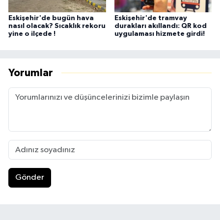
Eskişehir'de bugün hava
Eskişehir'de tramvay
nasıl olacak? Sıcaklık rekoru
durakları akıllandı: QR kod
yine o ilçede !
uygulaması hizmete girdi!
Yorumlar
Gönder