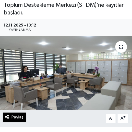
Toplum Destekleme Merkezi (STDM)’ne kayıtlar
Gündem
başladı.
Kültür Sanat
12.11.2025 - 13:12
YAYINLANMA
Magazin
Politika
Sağlık
Spor
Teknoloji
Yaşam
Paylaş
-
+
A
A
Yurttan