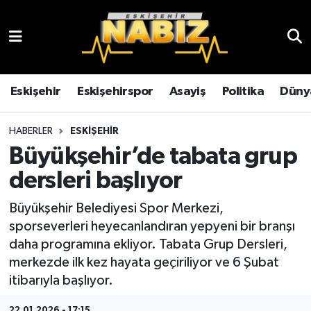
Asayiş
Eskişehir Hava Durumu
Çevre
Eskişehir Trafik Yoğunluk Haritası
Eskişehir
Eskişehirspor
Asayiş
Politika
Düny
Dünya
TFF 3.Lig 4.Grup Puan Durumu ve Fikstür
HABERLER
ESKIŞEHIR
Büyükşehir’de tabata grup
Eğitim
Tüm Manşetler
dersleri başlıyor
Ekonomi
Son Dakika Haberleri
Büyükşehir Belediyesi Spor Merkezi,
sporseverleri heyecanlandıran yepyeni bir branşı
Eskişehir
Haber Arşivi
daha programına ekliyor. Tabata Grup Dersleri,
merkezde ilk kez hayata geçiriliyor ve 6 Şubat
Eskişehirspor
itibarıyla başlıyor.
Genel
22.01.2026 - 17:15