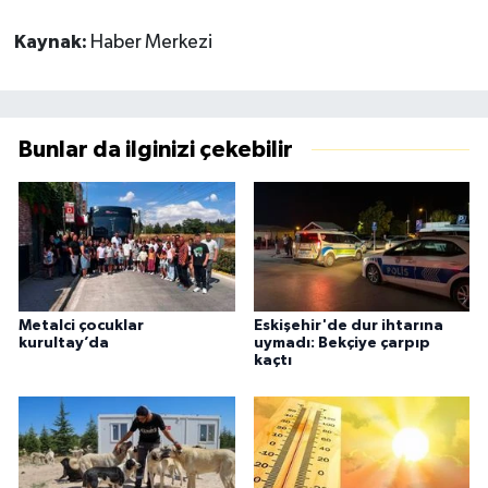
Kaynak:
Haber Merkezi
Bunlar da ilginizi çekebilir
Metalci çocuklar
Eskişehir'de dur ihtarına
kurultay’da
uymadı: Bekçiye çarpıp
kaçtı