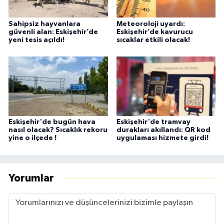
Sahipsiz hayvanlara
Meteoroloji uyardı:
güvenli alan: Eskişehir’de
Eskişehir’de kavurucu
yeni tesis açıldı!
sıcaklar etkili olacak!
Eskişehir'de bugün hava
Eskişehir'de tramvay
nasıl olacak? Sıcaklık rekoru
durakları akıllandı: QR kod
yine o ilçede !
uygulaması hizmete girdi!
Yorumlar