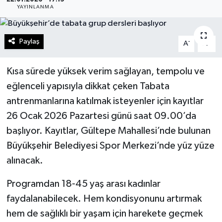
YAYINLANMA
Gündem
Paylaş
-
+
Kültür Sanat
A
A
Magazin
Kısa sürede yüksek verim sağlayan, tempolu ve
eğlenceli yapısıyla dikkat çeken Tabata
Politika
antrenmanlarına katılmak isteyenler için kayıtlar
26 Ocak 2026 Pazartesi günü saat 09.00’da
Sağlık
başlıyor. Kayıtlar, Gültepe Mahallesi’nde bulunan
Spor
Büyükşehir Belediyesi Spor Merkezi’nde yüz yüze
alınacak.
Teknoloji
Programdan 18-45 yaş arası kadınlar
Yaşam
faydalanabilecek. Hem kondisyonunu artırmak
hem de sağlıklı bir yaşam için harekete geçmek
Yurttan