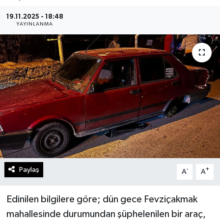
Gündem
19.11.2025 - 18:48
YAYINLANMA
Kültür Sanat
Magazin
Politika
Sağlık
Spor
Teknoloji
Paylaş
-
+
A
A
Yaşam
Edinilen bilgilere göre; dün gece Fevziçakmak
mahallesinde durumundan şüphelenilen bir araç,
Yurttan