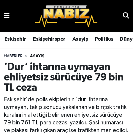
Asayiş
Eskişehir Hava Durumu
Çevre
Eskişehir Trafik Yoğunluk Haritası
Eskişehir
Eskişehirspor
Asayiş
Politika
Düny
Dünya
TFF 3.Lig 4.Grup Puan Durumu ve Fikstür
HABERLER
ASAYIŞ
‘Dur’ ihtarına uymayan
Eğitim
Tüm Manşetler
ehliyetsiz sürücüye 79 bin
Ekonomi
Son Dakika Haberleri
TL ceza
Eskişehir
Haber Arşivi
Eskişehir'de polis ekiplerinin ‘dur' ihtarına
uymayan, takip sonucu yakalanan ve birçok trafik
Eskişehirspor
kuralını ihlal ettiği belirlenen ehliyetsiz sürücüye
79 bin 761 TL para cezası yazıldı. Şasi numarası
Genel
ve plakası farklı çıkan araç ise trafikten men edildi.