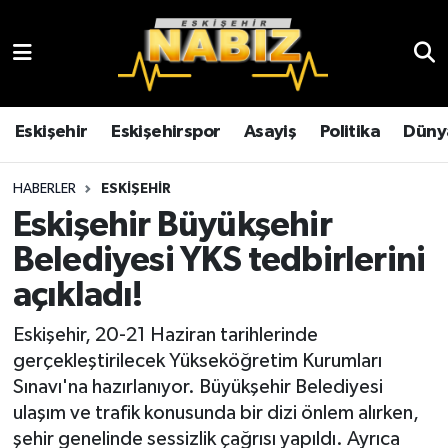
Asayiş
Eskişehir Hava Durumu
Çevre
Eskişehir Trafik Yoğunluk Haritası
Eskişehir
Eskişehirspor
Asayiş
Politika
Düny
Dünya
TFF 3.Lig 4.Grup Puan Durumu ve Fikstür
HABERLER
ESKIŞEHIR
Eskişehir Büyükşehir
Eğitim
Tüm Manşetler
Belediyesi YKS tedbirlerini
Ekonomi
Son Dakika Haberleri
açıkladı!
Eskişehir
Haber Arşivi
Eskişehir, 20-21 Haziran tarihlerinde
gerçekleştirilecek Yükseköğretim Kurumları
Eskişehirspor
Sınavı'na hazırlanıyor. Büyükşehir Belediyesi
ulaşım ve trafik konusunda bir dizi önlem alırken,
Genel
şehir genelinde sessizlik çağrısı yapıldı. Ayrıca