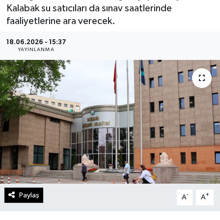
Kalabak su satıcıları da sınav saatlerinde
Gündem
faaliyetlerine ara verecek.
Kültür Sanat
18.06.2026 - 15:37
YAYINLANMA
Magazin
Politika
Sağlık
Spor
Teknoloji
Yaşam
Paylaş
-
+
A
A
Yurttan