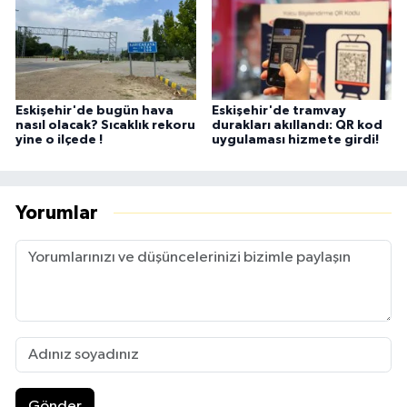
Eskişehir'de bugün hava
Eskişehir'de tramvay
nasıl olacak? Sıcaklık rekoru
durakları akıllandı: QR kod
yine o ilçede !
uygulaması hizmete girdi!
Yorumlar
Gönder