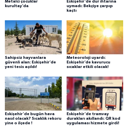
Metalci çocuklar
Eskişehir'de dur ihtarına
kurultay’da
uymadı: Bekçiye çarpıp
kaçtı
Sahipsiz hayvanlara
Meteoroloji uyardı:
güvenli alan: Eskişehir’de
Eskişehir’de kavurucu
yeni tesis açıldı!
sıcaklar etkili olacak!
Eskişehir'de bugün hava
Eskişehir'de tramvay
nasıl olacak? Sıcaklık rekoru
durakları akıllandı: QR kod
yine o ilçede !
uygulaması hizmete girdi!