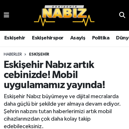
Asayiş
Eskişehir Hava Durumu
Çevre
Eskişehir Trafik Yoğunluk Haritası
Eskişehir
Eskişehirspor
Asayiş
Politika
Düny
Dünya
TFF 3.Lig 4.Grup Puan Durumu ve Fikstür
HABERLER
ESKIŞEHIR
Eskişehir Nabız artık
Eğitim
Tüm Manşetler
cebinizde! Mobil
Ekonomi
Son Dakika Haberleri
uygulamamız yayında!
Eskişehir
Haber Arşivi
Eskişehir Nabız büyümeye ve dijital mecralarda
daha güçlü bir şekilde yer almaya devam ediyor.
Eskişehirspor
Şehrin nabzını tutan haberlerimizi artık mobil
cihazlarınızdan çok daha kolay takip
Genel
edebileceksiniz.