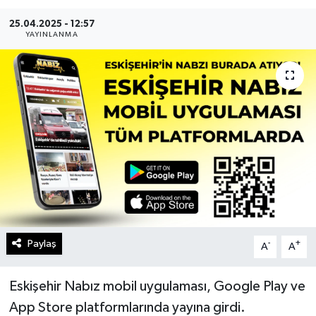
Gündem
25.04.2025 - 12:57
YAYINLANMA
Kültür Sanat
Magazin
Politika
Sağlık
Spor
Teknoloji
Paylaş
-
+
A
A
Yaşam
Eskişehir Nabız mobil uygulaması, Google Play ve
App Store platformlarında yayına girdi.
Yurttan