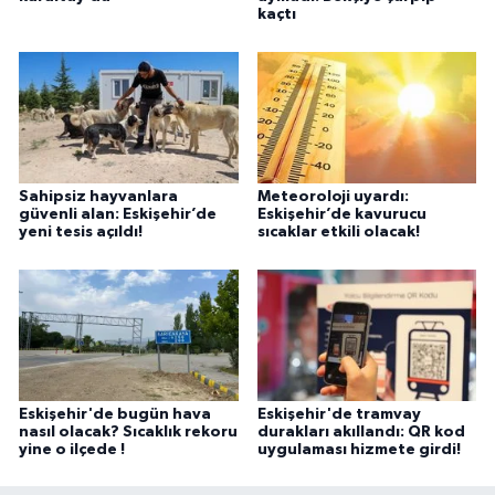
kaçtı
Sahipsiz hayvanlara
Meteoroloji uyardı:
güvenli alan: Eskişehir’de
Eskişehir’de kavurucu
yeni tesis açıldı!
sıcaklar etkili olacak!
Eskişehir'de bugün hava
Eskişehir'de tramvay
nasıl olacak? Sıcaklık rekoru
durakları akıllandı: QR kod
yine o ilçede !
uygulaması hizmete girdi!