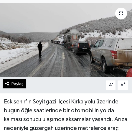
Gündem
Kültür Sanat
Magazin
Politika
Sağlık
Paylaş
-
+
A
A
Spor
Teknoloji
Eskişehir'in Seyitgazi ilçesi Kırka yolu üzerinde
bugün öğle saatlerinde bir otomobilin yolda
Yaşam
kalması sonucu ulaşımda aksamalar yaşandı. Arıza
nedeniyle güzergah üzerinde metrelerce araç
Yurttan