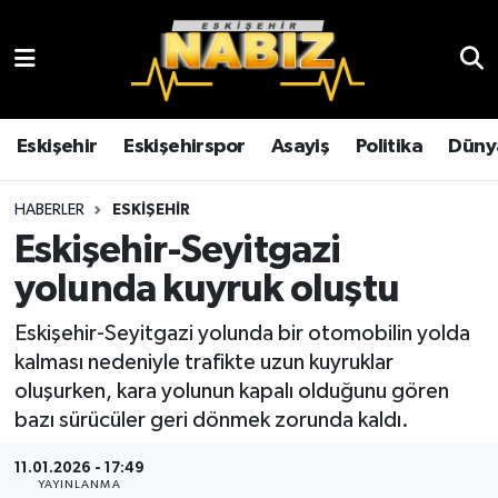
Asayiş
Eskişehir Hava Durumu
Çevre
Eskişehir Trafik Yoğunluk Haritası
Eskişehir
Eskişehirspor
Asayiş
Politika
Düny
Dünya
TFF 3.Lig 4.Grup Puan Durumu ve Fikstür
HABERLER
ESKIŞEHIR
Eskişehir-Seyitgazi
Eğitim
Tüm Manşetler
yolunda kuyruk oluştu
Ekonomi
Son Dakika Haberleri
Eskişehir-Seyitgazi yolunda bir otomobilin yolda
kalması nedeniyle trafikte uzun kuyruklar
Eskişehir
Haber Arşivi
oluşurken, kara yolunun kapalı olduğunu gören
bazı sürücüler geri dönmek zorunda kaldı.
Eskişehirspor
11.01.2026 - 17:49
Genel
YAYINLANMA