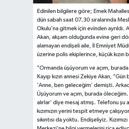
Edinilen bilgilere göre; Emek Mahalle
dün sabah saat 07.30 sıralarında Mes
Okulu'na gitmek için evinden ayrıldı. A
Akan, akşam olduğunda evine geri dö
alamayan endişeli aile, İl Emniyet Mü
üzerine polis ekiplerince, küçük kızın b
"Ormanda üşüyorum ve açım, burada
Kayıp kızın annesi Zekiye Akan, "Gün b
'Anne, ben geleceğim' demişti. Arkad
Üşüyorum ve açım, burada öleceğim.
alırlar' diye mesaj atmış. Telefonu şu
kızımızın yerini tespit etmeye çalışıy
sıkıntısı da yoktu. Endişeliyiz. Kızımı
Merkezi'ne bilgi vermelerini rica ediy