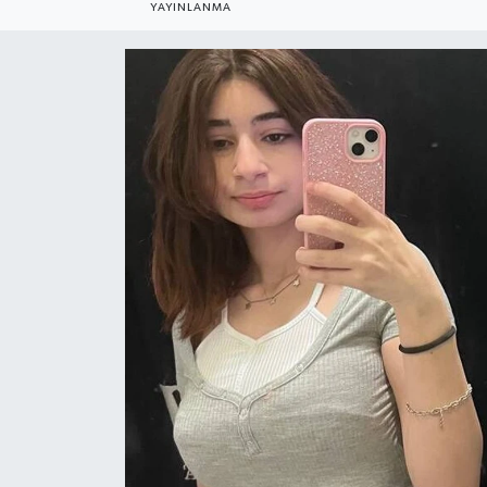
YAYINLANMA
Gündem
Kültür Sanat
Magazin
Politika
Sağlık
Spor
Teknoloji
Yaşam
Yurttan