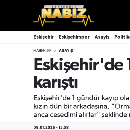
Asayiş
Eskişehir Hava Durumu
Çevre
Eskişehir Trafik Yoğunluk Haritası
Eskişehir
Eskişehirspor
Asayiş
Politik
HABERLER
ASAYIŞ
Dünya
TFF 3.Lig 4.Grup Puan Durumu ve Fikstür
Eskişehir'de 
Eğitim
Tüm Manşetler
karıştı
Ekonomi
Son Dakika Haberleri
Eskişehir
Haber Arşivi
Eskişehir'de 1 gündür kayıp ola
kızın dün bir arkadaşına, "Or
Eskişehirspor
anca cesedimi alırlar" şeklinde 
Genel
09.01.2026 - 15:58