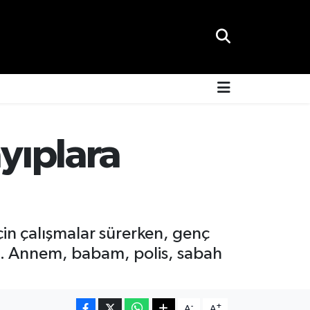
ayıplara
çin çalışmalar sürerken, genç
. Annem, babam, polis, sabah
-
+
A
A