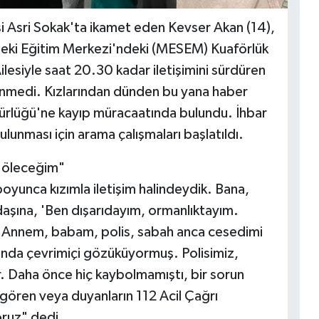
si Asri Sokak'ta ikamet eden Kevser Akan (14),
leki Eğitim Merkezi'ndeki (MESEM) Kuaförlük
ilesiyle saat 20.30 kadar iletişimini sürdüren
nmedi. Kızlarından dünden bu yana haber
dürlüğü'ne kayıp müracaatında bulundu. İhbar
ulunması için arama çalışmaları başlatıldı.
 öleceğim"
oyunca kızımla iletişim halindeydik. Bana,
aşına, 'Ben dışarıdayım, ormanlıktayım.
 Annem, babam, polis, sabah anca cesedimi
 anda çevrimiçi gözüküyormuş. Polisimiz,
or. Daha önce hiç kaybolmamıştı, bir sorun
zı gören veya duyanların 112 Acil Çağrı
oruz" dedi.