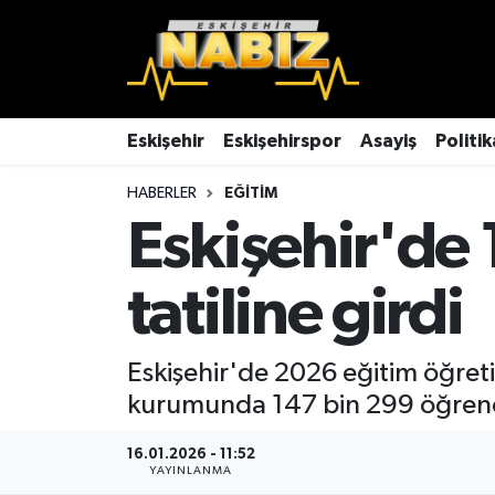
Asayiş
Eskişehir Hava Durumu
Çevre
Eskişehir Trafik Yoğunluk Haritası
Eskişehir
Eskişehirspor
Asayiş
Politik
HABERLER
EĞITIM
Dünya
TFF 3.Lig 4.Grup Puan Durumu ve Fikstür
Eskişehir'de 
Eğitim
Tüm Manşetler
tatiline girdi
Ekonomi
Son Dakika Haberleri
Eskişehir
Haber Arşivi
Eskişehir'de 2026 eğitim öğreti
kurumunda 147 bin 299 öğrenci v
Eskişehirspor
16.01.2026 - 11:52
YAYINLANMA
Genel