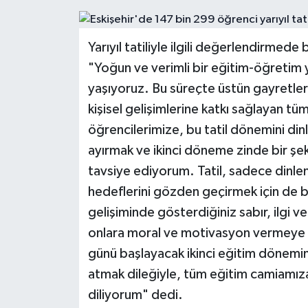
Gündem
Yarıyıl tatiliyle ilgili değerlendirmede
Kültür Sanat
"Yoğun ve verimli bir eğitim-öğretim y
yaşıyoruz. Bu süreçte üstün gayretler
Magazin
kişisel gelişimlerine katkı sağlayan 
öğrencilerimize, bu tatil dönemini di
Politika
ayırmak ve ikinci döneme zinde bir şek
Sağlık
tavsiye ediyorum. Tatil, sadece dinl
hedeflerini gözden geçirmek için de bir 
Spor
gelişiminde gösterdiğiniz sabır, ilgi v
onlara moral ve motivasyon vermeye 
Teknoloji
günü başlayacak ikinci eğitim dönemin
Yaşam
atmak dileğiyle, tüm eğitim camiamıza hu
diliyorum" dedi.
Yurttan