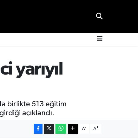
i yarıyıl
a birlikte 513 eğitim
irdiği açıklandı.
-
+
A
A