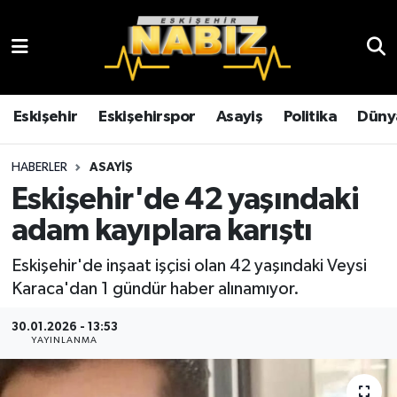
Asayiş
Eskişehir Hava Durumu
Çevre
Eskişehir Trafik Yoğunluk Haritası
Eskişehir
Eskişehirspor
Asayiş
Politika
Düny
Dünya
TFF 3.Lig 4.Grup Puan Durumu ve Fikstür
HABERLER
ASAYIŞ
Eskişehir'de 42 yaşındaki
Eğitim
Tüm Manşetler
adam kayıplara karıştı
Ekonomi
Son Dakika Haberleri
Eskişehir'de inşaat işçisi olan 42 yaşındaki Veysi
Karaca'dan 1 gündür haber alınamıyor.
Eskişehir
Haber Arşivi
30.01.2026 - 13:53
Eskişehirspor
YAYINLANMA
Genel