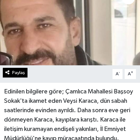
Gündem
Kültür Sanat
Magazin
Politika
Paylaş
-
+
A
A
Sağlık
Spor
Edinilen bilgilere göre; Çamlıca Mahallesi Başsoy
Sokak'ta ikamet eden Veysi Karaca, dün sabah
Teknoloji
saatlerinde evinden ayrıldı. Daha sonra eve geri
dönmeyen Karaca, kayıplara karıştı. Karaca ile
Yaşam
iletişim kuramayan endişeli yakınları, İl Emniyet
Müdürlüğü'ne kayıp müracaatında bulundu.
Yurttan