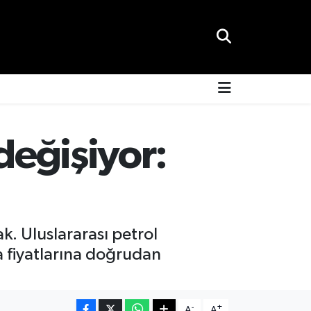
değişiyor:
ak. Uluslararası petrol
a fiyatlarına doğrudan
-
+
A
A