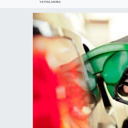
YAYINLANMA
Gündem
Kültür Sanat
Magazin
Politika
Sağlık
Spor
Teknoloji
Yaşam
Yurttan