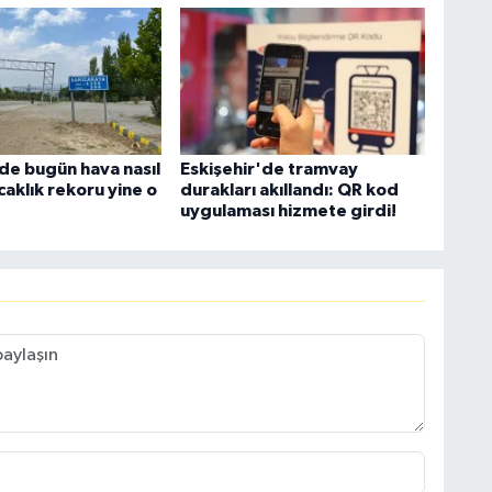
'de bugün hava nasıl
Eskişehir'de tramvay
caklık rekoru yine o
durakları akıllandı: QR kod
uygulaması hizmete girdi!