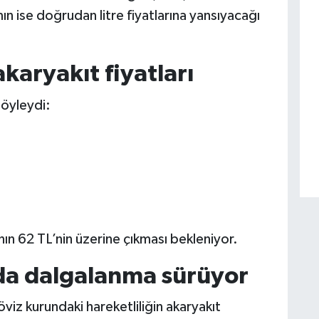
mın ise doğrudan litre fiyatlarına yansıyacağı
karyakıt fiyatları
şöyleydi:
ının 62 TL’nin üzerine çıkması bekleniyor.
nda dalgalanma sürüyor
öviz kurundaki hareketliliğin akaryakıt