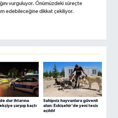
adığını vurguluyor. Önümüzdeki süreçte
evam edebileceğine dikkat çekiliyor.
de dur ihtarına
Sahipsiz hayvanlara güvenli
ekçiye çarpıp kaçtı
alan: Eskişehir’de yeni tesis
açıldı!