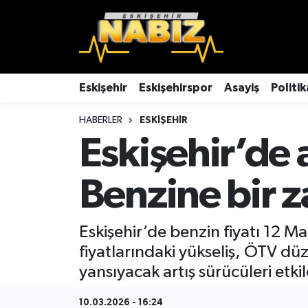
Asayiş
Eskişehir Hava Durumu
Çevre
Eskişehir Trafik Yoğunluk Haritası
Eskişehir
Eskişehirspor
Asayiş
Politik
HABERLER
ESKIŞEHIR
Dünya
TFF 3.Lig 4.Grup Puan Durumu ve Fikstür
Eskişehir’de 
Eğitim
Tüm Manşetler
Benzine bir 
Ekonomi
Son Dakika Haberleri
Eskişehir
Haber Arşivi
Eskişehir’de benzin fiyatı 12 Ma
fiyatlarındaki yükseliş, ÖTV d
Eskişehirspor
yansıyacak artış sürücüleri etki
Genel
10.03.2026 - 16:24