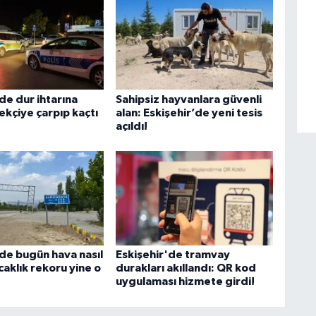
de dur ihtarına
Sahipsiz hayvanlara güvenli
ekçiye çarpıp kaçtı
alan: Eskişehir’de yeni tesis
açıldı!
'de bugün hava nasıl
Eskişehir'de tramvay
caklık rekoru yine o
durakları akıllandı: QR kod
uygulaması hizmete girdi!