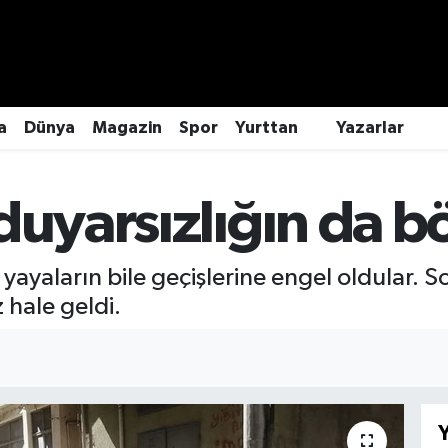
a
Dünya
Magazin
Spor
Yurttan
Yazarlar
duyarsızlığın da b
yayaların bile geçişlerine engel oldular. So
 hale geldi.
Y