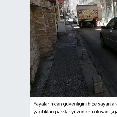
Gündem
Kültür Sanat
Magazin
Politika
Sağlık
Spor
Teknoloji
Yaşam
Yayaların can güvenliğini hiçe sayan a
yaptıkları parklar yüzünden oluşan işga
Yurttan