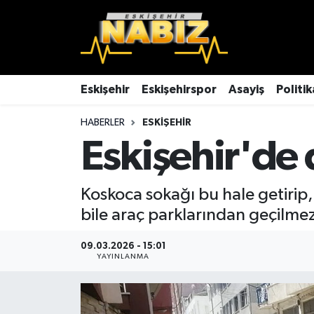
Asayiş
Eskişehir Hava Durumu
Çevre
Eskişehir Trafik Yoğunluk Haritası
Eskişehir
Eskişehirspor
Asayiş
Politik
HABERLER
ESKIŞEHIR
Dünya
TFF 3.Lig 4.Grup Puan Durumu ve Fikstür
Eskişehir'de 
Eğitim
Tüm Manşetler
Koskoca sokağı bu hale getirip, 
Ekonomi
Son Dakika Haberleri
bile araç parklarından geçilmez
Eskişehir
Haber Arşivi
09.03.2026 - 15:01
YAYINLANMA
Eskişehirspor
Genel