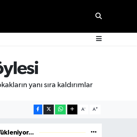
öylesi
kakların yanı sıra kaldırımlar
-
+
A
A
ükleniyor...