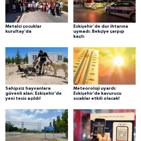
Metalci çocuklar
Eskişehir'de dur ihtarına
kurultay’da
uymadı: Bekçiye çarpıp
kaçtı
Sahipsiz hayvanlara
Meteoroloji uyardı:
güvenli alan: Eskişehir’de
Eskişehir’de kavurucu
yeni tesis açıldı!
sıcaklar etkili olacak!