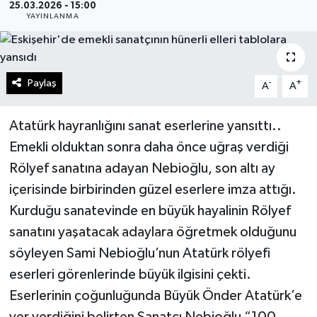
25.03.2026 - 15:00
YAYINLANMA
Gündem
Kültür Sanat
Paylaş
-
+
A
A
Magazin
Atatürk hayranlığını sanat eserlerine yansıttı..
Politika
Emekli olduktan sonra daha önce uğraş verdiği
Rölyef sanatına adayan Nebioğlu, son altı ay
Sağlık
içerisinde birbirinden güzel eserlere imza attığı.
Spor
Kurduğu sanatevinde en büyük hayalinin Rölyef
sanatını yaşatacak adaylara öğretmek olduğunu
Teknoloji
söyleyen Sami Nebioğlu’nun Atatürk rölyefi
eserleri görenlerinde büyük ilgisini çekti.
Yaşam
Eserlerinin çoğunluğunda Büyük Önder Atatürk’e
Yurttan
yer verdiğini belirten Sanatçı Nebioğlu “100