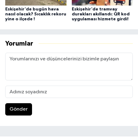
Eskişehir'de bugün hava
Eskişehir'de tramvay
nasıl olacak? Sıcaklık rekoru
durakları akıllandı: QR kod
yine o ilçede !
uygulaması hizmete girdi!
Yorumlar
Gönder