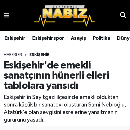
Asayiş
Eskişehir Hava Durumu
Çevre
Eskişehir Trafik Yoğunluk Haritası
Eskişehir
Eskişehirspor
Asayiş
Politika
Düny
Dünya
TFF 3.Lig 4.Grup Puan Durumu ve Fikstür
HABERLER
ESKIŞEHIR
Eskişehir'de emekli
Eğitim
Tüm Manşetler
sanatçının hünerli elleri
Ekonomi
Son Dakika Haberleri
tablolara yansıdı
Eskişehir
Haber Arşivi
Eskişehir’in Seyitgazi ilçesinde emekli olduktan
sonra küçük bir sanatevi oluşturan Sami Nebioğlu,
Eskişehirspor
Atatürk’e olan sevgisini esrelerine yansıtmanın
gururunu yaşadı.
Genel