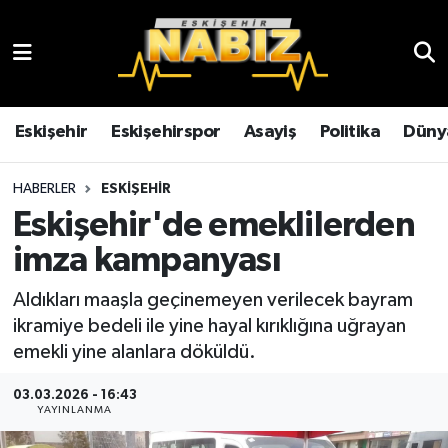
Asayiş
Eskişehir Hava Durumu
Çevre
Eskişehir Trafik Yoğunluk Haritası
Eskişehir
Eskişehirspor
Asayiş
Politika
Düny
Dünya
TFF 3.Lig 4.Grup Puan Durumu ve Fikstür
HABERLER
ESKIŞEHIR
Eskişehir'de emeklilerden
Eğitim
Tüm Manşetler
imza kampanyası
Ekonomi
Son Dakika Haberleri
Aldıkları maaşla geçinemeyen verilecek bayram
ikramiye bedeli ile yine hayal kırıklığına uğrayan
Eskişehir
Haber Arşivi
emekli yine alanlara döküldü.
Eskişehirspor
03.03.2026 - 16:43
YAYINLANMA
Genel