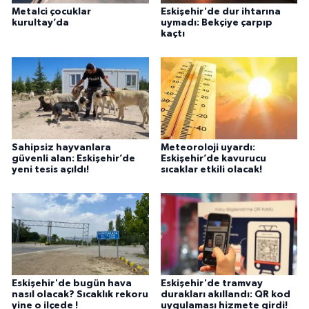
Metalci çocuklar
Eskişehir'de dur ihtarına
kurultay’da
uymadı: Bekçiye çarpıp
kaçtı
Sahipsiz hayvanlara
Meteoroloji uyardı:
güvenli alan: Eskişehir’de
Eskişehir’de kavurucu
yeni tesis açıldı!
sıcaklar etkili olacak!
Eskişehir'de bugün hava
Eskişehir'de tramvay
nasıl olacak? Sıcaklık rekoru
durakları akıllandı: QR kod
yine o ilçede !
uygulaması hizmete girdi!