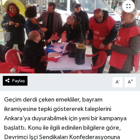
Gündem
Kültür Sanat
Magazin
Politika
Sağlık
Paylaş
-
+
A
A
Spor
Geçim derdi çeken emekliler, bayram
Teknoloji
ikramiyesine tepki göstererek taleplerini
Ankara’ya duyurabilmek için yeni bir kampanya
Yaşam
başlattı. Konu ile ilgili edinilen bilgilere göre,
Devrimci İşçi Sendikaları Konfederasyonuna
Yurttan