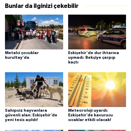
Bunlar da ilginizi çekebilir
Metalci çocuklar
Eskişehir'de dur ihtarına
kurultay’da
uymadı: Bekçiye çarpıp
kaçtı
Sahipsiz hayvanlara
Meteoroloji uyardı:
güvenli alan: Eskişehir’de
Eskişehir’de kavurucu
yeni tesis açıldı!
sıcaklar etkili olacak!