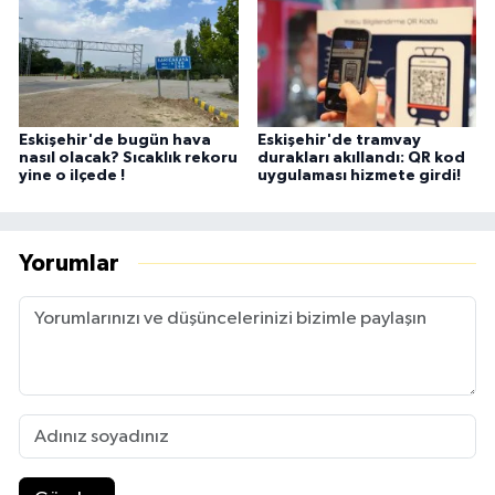
Eskişehir'de bugün hava
Eskişehir'de tramvay
nasıl olacak? Sıcaklık rekoru
durakları akıllandı: QR kod
yine o ilçede !
uygulaması hizmete girdi!
Yorumlar