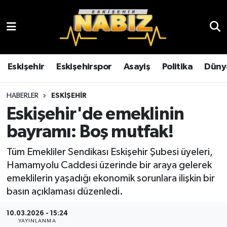
Asayiş
Eskişehir Hava Durumu
Çevre
Eskişehir Trafik Yoğunluk Haritası
Eskişehir
Eskişehirspor
Asayiş
Politika
Düny
Dünya
TFF 3.Lig 4.Grup Puan Durumu ve Fikstür
HABERLER
ESKIŞEHIR
Eskişehir'de emeklinin
Eğitim
Tüm Manşetler
bayramı: Boş mutfak!
Ekonomi
Son Dakika Haberleri
Tüm Emekliler Sendikası Eskişehir Şubesi üyeleri,
Hamamyolu Caddesi üzerinde bir araya gelerek
Eskişehir
Haber Arşivi
emeklilerin yaşadığı ekonomik sorunlara ilişkin bir
basın açıklaması düzenledi.
Eskişehirspor
10.03.2026 - 15:24
Genel
YAYINLANMA