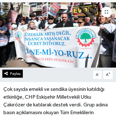
Gündem
Kültür Sanat
Magazin
Politika
Sağlık
Paylaş
-
+
A
A
Spor
Teknoloji
Çok sayıda emekli ve sendika üyesinin katıldığı
etkinliğe, CHP Eskişehir Milletvekili Utku
Yaşam
Çakırözer de katılarak destek verdi. Grup adına
basın açıklamasını okuyan Tüm Emeklilerin
Yurttan