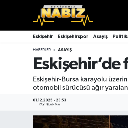
Asayiş
Eskişehir Hava Durumu
Çevre
Eskişehir Trafik Yoğunluk Haritası
Eskişehir
Eskişehirspor
Asayiş
Politik
HABERLER
ASAYIŞ
Dünya
TFF 3.Lig 4.Grup Puan Durumu ve Fikstür
Eskişehir’de f
Eğitim
Tüm Manşetler
Eskişehir-Bursa karayolu üzerin
Ekonomi
Son Dakika Haberleri
otomobil sürücüsü ağır yaralan
Eskişehir
Haber Arşivi
01.12.2025 - 23:53
YAYINLANMA
Eskişehirspor
Genel