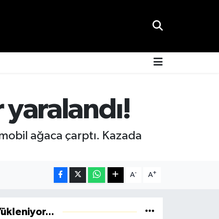
r yaralandı!
tomobil ağaca çarptı. Kazada
-
+
A
A
ükleniyor...