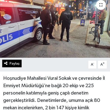
Gündem
Kültür Sanat
Magazin
Politika
Sağlık
Paylaş
-
+
A
A
Spor
Hoşnudiye Mahallesi Vural Sokak ve çevresinde İl
Teknoloji
Emniyet Müdürlüğü’ne bağlı 20 ekip ve 225
personelin katılımıyla geniş çaplı denetim
Yaşam
gerçekleştirildi. Denetimlerde, umuma açık 80
mekan incelenirken, 2 bin 147 kişiye kimlik
Yurttan