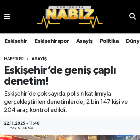
Asayiş
Eskişehir Hava Durumu
Çevre
Eskişehir Trafik Yoğunluk Haritası
Eskişehir
Eskişehirspor
Asayiş
Politika
Düny
Dünya
TFF 3.Lig 4.Grup Puan Durumu ve Fikstür
HABERLER
ASAYIŞ
Eskişehir’de geniş çaplı
Eğitim
Tüm Manşetler
denetim!
Ekonomi
Son Dakika Haberleri
Eskişehir’de çok sayıda polisin katılımıyla
gerçekleştirilen denetimlerde, 2 bin 147 kişi ve
Eskişehir
Haber Arşivi
204 araç kontrol edildi.
Eskişehirspor
22.11.2025 - 11:48
YAYINLANMA
Genel