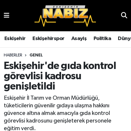
Asayiş
Eskişehir Hava Durumu
Çevre
Eskişehir Trafik Yoğunluk Haritası
Eskişehir
Eskişehirspor
Asayiş
Politika
Düny
Dünya
TFF 3.Lig 4.Grup Puan Durumu ve Fikstür
HABERLER
GENEL
Eskişehir'de gıda kontrol
Eğitim
Tüm Manşetler
görevlisi kadrosu
Ekonomi
Son Dakika Haberleri
genişletildi
Eskişehir
Haber Arşivi
Eskişehir İl Tarım ve Orman Müdürlüğü,
tüketicilerin güvenilir gıdaya ulaşma hakkını
Eskişehirspor
güvence altına almak amacıyla gıda kontrol
görevlisi kadrosunu genişleterek personele
Genel
eğitim verdi.