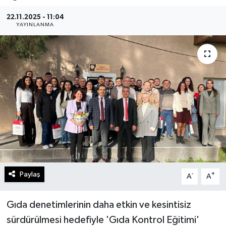
Gündem
22.11.2025 - 11:04
YAYINLANMA
Kültür Sanat
Magazin
Politika
Sağlık
Spor
Teknoloji
Paylaş
-
+
A
A
Yaşam
Gıda denetimlerinin daha etkin ve kesintisiz
sürdürülmesi hedefiyle 'Gıda Kontrol Eğitimi'
Yurttan