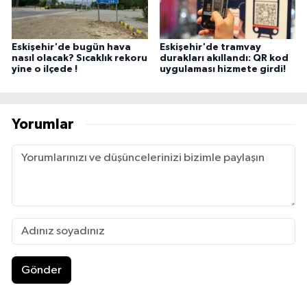
Eskişehir'de bugün hava
Eskişehir'de tramvay
nasıl olacak? Sıcaklık rekoru
durakları akıllandı: QR kod
yine o ilçede !
uygulaması hizmete girdi!
Yorumlar
Gönder