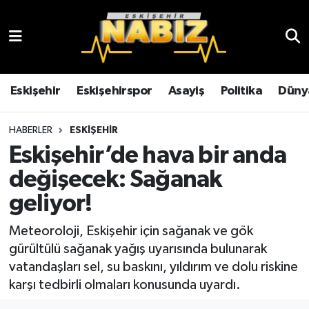
Asayiş
Eskişehir Hava Durumu
Çevre
Eskişehir Trafik Yoğunluk Haritası
Eskişehir
Eskişehirspor
Asayiş
Politika
Düny
Dünya
TFF 3.Lig 4.Grup Puan Durumu ve Fikstür
HABERLER
ESKIŞEHIR
Eskişehir’de hava bir anda
Eğitim
Tüm Manşetler
değişecek: Sağanak
Ekonomi
Son Dakika Haberleri
geliyor!
Eskişehir
Haber Arşivi
Meteoroloji, Eskişehir için sağanak ve gök
gürültülü sağanak yağış uyarısında bulunarak
Eskişehirspor
vatandaşları sel, su baskını, yıldırım ve dolu riskine
karşı tedbirli olmaları konusunda uyardı.
Genel