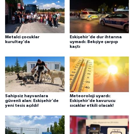
Metalci çocuklar
Eskişehir'de dur ihtarına
kurultay’da
uymadı: Bekçiye çarpıp
kaçtı
Sahipsiz hayvanlara
Meteoroloji uyardı:
güvenli alan: Eskişehir’de
Eskişehir’de kavurucu
yeni tesis açıldı!
sıcaklar etkili olacak!