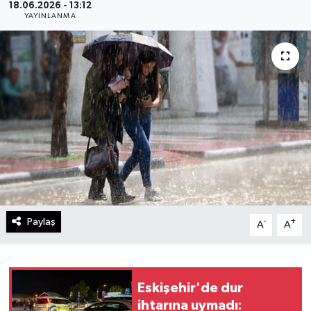
18.06.2026 - 13:12
YAYINLANMA
Gündem
Kültür Sanat
Magazin
Politika
Sağlık
Spor
Paylaş
-
+
A
A
Teknoloji
Yaşam
Eskişehir'de dur
ihtarına uymadı:
Yurttan