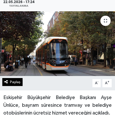
22.05.2026 - 17:24
YAYINLANMA
Gündem
Kültür Sanat
Magazin
Politika
Sağlık
Spor
Paylaş
-
+
A
A
Teknoloji
Eskişehir Büyükşehir Belediye Başkanı Ayşe
Yaşam
Ünlüce, bayram süresince tramvay ve belediye
otobüslerinin ücretsiz hizmet vereceğini açıkladı.
Yurttan