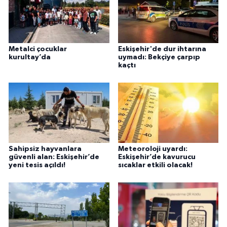
Metalci çocuklar
Eskişehir'de dur ihtarına
kurultay’da
uymadı: Bekçiye çarpıp
kaçtı
Sahipsiz hayvanlara
Meteoroloji uyardı:
güvenli alan: Eskişehir’de
Eskişehir’de kavurucu
yeni tesis açıldı!
sıcaklar etkili olacak!