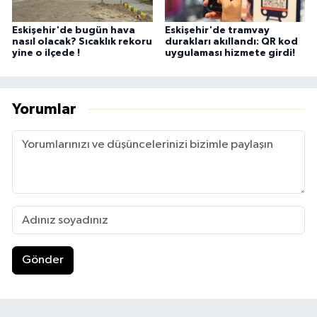
Eskişehir'de bugün hava
Eskişehir'de tramvay
nasıl olacak? Sıcaklık rekoru
durakları akıllandı: QR kod
yine o ilçede !
uygulaması hizmete girdi!
Yorumlar
Gönder