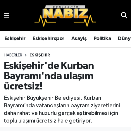
Asayiş
Eskişehir Hava Durumu
Çevre
Eskişehir Trafik Yoğunluk Haritası
Eskişehir
Eskişehirspor
Asayiş
Politika
Düny
Dünya
TFF 3.Lig 4.Grup Puan Durumu ve Fikstür
HABERLER
ESKIŞEHIR
Eskişehir'de Kurban
Eğitim
Tüm Manşetler
Bayramı'nda ulaşım
Ekonomi
Son Dakika Haberleri
ücretsiz!
Eskişehir
Haber Arşivi
Eskişehir Büyükşehir Belediyesi, Kurban
Bayramı’nda vatandaşların bayram ziyaretlerini
Eskişehirspor
daha rahat ve huzurlu gerçekleştirebilmesi için
toplu ulaşımı ücretsiz hale getiriyor.
Genel