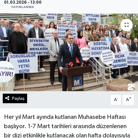
01.03.2026 - 13:00
YAYINLANMA
Gündem
Kültür Sanat
Magazin
Politika
Sağlık
Spor
Paylaş
-
+
A
A
Teknoloji
Her yıl Mart ayında kutlanan Muhasebe Haftası
Yaşam
başlıyor. 1-7 Mart tarihleri arasında düzenlenen
bir dizi etkinlikle kutlanacak olan hafta dolayısıyla
Yurttan