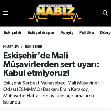
Asayiş
Eskişehir Hava Durumu
Çevre
Eskişehir Trafik Yoğunluk Haritası
Eskişehir
Eskişehirspor
Asayiş
Politika
Düny
Dünya
TFF 3.Lig 4.Grup Puan Durumu ve Fikstür
HABERLER
ESKIŞEHIR
Eskişehir'de Mali
Eğitim
Tüm Manşetler
Müşavirlerden sert uyarı:
Ekonomi
Son Dakika Haberleri
Kabul etmiyoruz!
Eskişehir
Haber Arşivi
Eskişehir Serbest Muhasebeci Mali Müşavirler
Odası (ESMMMO) Başkanı Ersin Karakoç,
Eskişehirspor
Muhasebe Haftası dolayısı ile açıklamalarda
bulundu.
Genel