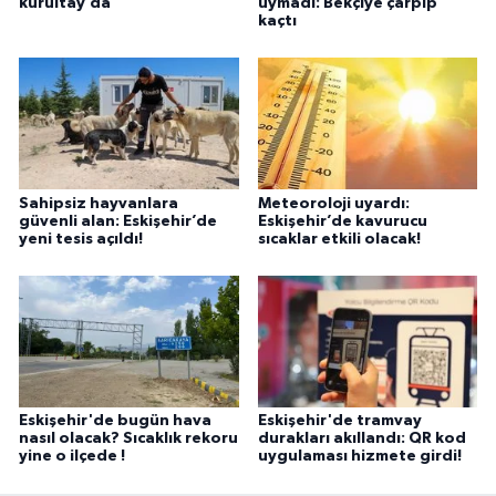
kurultay’da
uymadı: Bekçiye çarpıp
kaçtı
Sahipsiz hayvanlara
Meteoroloji uyardı:
güvenli alan: Eskişehir’de
Eskişehir’de kavurucu
yeni tesis açıldı!
sıcaklar etkili olacak!
Eskişehir'de bugün hava
Eskişehir'de tramvay
nasıl olacak? Sıcaklık rekoru
durakları akıllandı: QR kod
yine o ilçede !
uygulaması hizmete girdi!