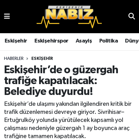
Asayiş
Eskişehir Hava Durumu
Çevre
Eskişehir Trafik Yoğunluk Haritası
Eskişehir
Eskişehirspor
Asayiş
Politika
Düny
Dünya
TFF 3.Lig 4.Grup Puan Durumu ve Fikstür
HABERLER
ESKIŞEHIR
Eskişehir’de o güzergah
Eğitim
Tüm Manşetler
trafiğe kapatılacak:
Ekonomi
Son Dakika Haberleri
Belediye duyurdu!
Eskişehir
Haber Arşivi
Eskişehir’de ulaşımı yakından ilgilendiren kritik bir
trafik düzenlemesi devreye giriyor. Sivrihisar–
Eskişehirspor
Ertuğrulköy yolunda yürütülecek kapsamlı yol
çalışması nedeniyle güzergah 1 ay boyunca araç
Genel
trafiğine tamamen kapatılacak.