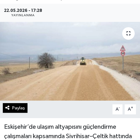
Gündem
22.05.2026 - 17:28
YAYINLANMA
Kültür Sanat
Magazin
Politika
Sağlık
Spor
Teknoloji
Paylaş
-
+
A
A
Yaşam
Eskişehir’de ulaşım altyapısını güçlendirme
çalışmaları kapsamında Sivrihisar–Çeltik hattında
Yurttan