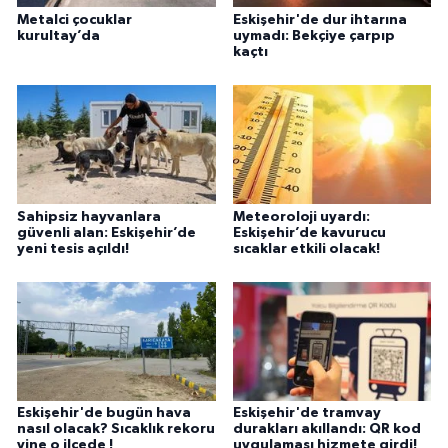
Metalci çocuklar
Eskişehir'de dur ihtarına
kurultay’da
uymadı: Bekçiye çarpıp
kaçtı
Sahipsiz hayvanlara
Meteoroloji uyardı:
güvenli alan: Eskişehir’de
Eskişehir’de kavurucu
yeni tesis açıldı!
sıcaklar etkili olacak!
Eskişehir'de bugün hava
Eskişehir'de tramvay
nasıl olacak? Sıcaklık rekoru
durakları akıllandı: QR kod
yine o ilçede !
uygulaması hizmete girdi!