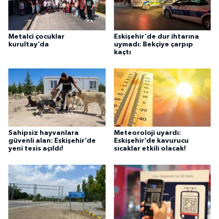
Metalci çocuklar
Eskişehir'de dur ihtarına
kurultay’da
uymadı: Bekçiye çarpıp
kaçtı
Sahipsiz hayvanlara
Meteoroloji uyardı:
güvenli alan: Eskişehir’de
Eskişehir’de kavurucu
yeni tesis açıldı!
sıcaklar etkili olacak!