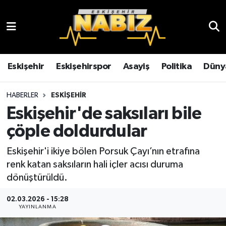
Asayiş
Eskişehir Hava Durumu
Çevre
Eskişehir Trafik Yoğunluk Haritası
Eskişehir
Eskişehirspor
Asayiş
Politika
Düny
Dünya
TFF 3.Lig 4.Grup Puan Durumu ve Fikstür
HABERLER
ESKIŞEHIR
Eskişehir'de saksıları bile
Eğitim
Tüm Manşetler
çöple doldurdular
Ekonomi
Son Dakika Haberleri
Eskişehir'i ikiye bölen Porsuk Çayı’nın etrafına
renk katan saksıların hali içler acısı duruma
Eskişehir
Haber Arşivi
dönüştürüldü.
Eskişehirspor
02.03.2026 - 15:28
YAYINLANMA
Genel