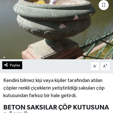
Gündem
Kültür Sanat
Magazin
Politika
Sağlık
Paylaş
-
+
A
A
Spor
Kendini bilmez kişi veya kişiler tarafından atılan
Teknoloji
çöpler renkli çiçeklerin yetiştirildiği saksıları çöp
kutusundan farksız bir hale getirdi.
Yaşam
BETON SAKSILAR ÇÖP KUTUSUNA
Yurttan