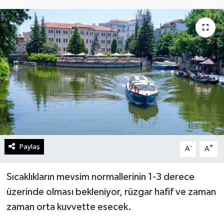
Gündem
Kültür Sanat
Magazin
Politika
Sağlık
Spor
Paylaş
-
+
A
A
Teknoloji
Sıcaklıkların mevsim normallerinin 1-3 derece
üzerinde olması bekleniyor, rüzgar hafif ve zaman
Yaşam
zaman orta kuvvette esecek.
Yurttan