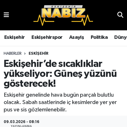
Asayiş
Eskişehir Hava Durumu
Çevre
Eskişehir Trafik Yoğunluk Haritası
Eskişehir
Eskişehirspor
Asayiş
Politika
Düny
Dünya
TFF 3.Lig 4.Grup Puan Durumu ve Fikstür
HABERLER
ESKIŞEHIR
Eskişehir’de sıcaklıklar
Eğitim
Tüm Manşetler
yükseliyor: Güneş yüzünü
Ekonomi
Son Dakika Haberleri
gösterecek!
Eskişehir
Haber Arşivi
Eskişehir genelinde hava bugün parçalı bulutlu
olacak. Sabah saatlerinde iç kesimlerde yer yer
Eskişehirspor
pus ve sis gözlemlenebilir.
09.03.2026 - 08:16
Genel
YAYINLANMA