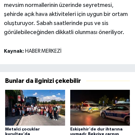
mevsim normallerinin üzerinde seyretmesi,
şehirde açık hava aktiviteleri için uygun bir ortam
oluşturuyor. Sabah saatlerinde pus ve sis
görülebileceğinden dikkatli olunması öneriliyor.
Kaynak:
HABER MERKEZİ
Bunlar da ilginizi çekebilir
Metalci çocuklar
Eskişehir'de dur ihtarına
kurultay’da
uymadı: Bekçiye çarpıp