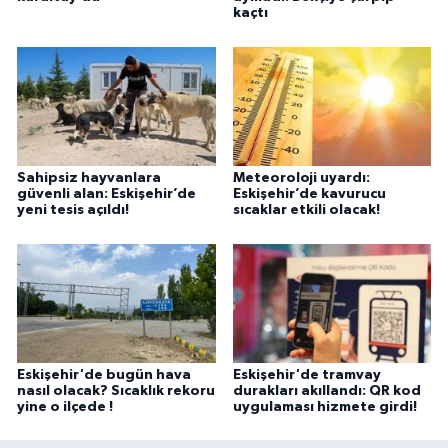
kaçtı
Sahipsiz hayvanlara
Meteoroloji uyardı:
güvenli alan: Eskişehir’de
Eskişehir’de kavurucu
yeni tesis açıldı!
sıcaklar etkili olacak!
Eskişehir'de bugün hava
Eskişehir'de tramvay
nasıl olacak? Sıcaklık rekoru
durakları akıllandı: QR kod
yine o ilçede !
uygulaması hizmete girdi!