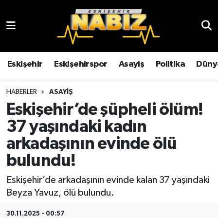
Asayiş
Eskişehir Hava Durumu
Çevre
Eskişehir Trafik Yoğunluk Haritası
Eskişehir
Eskişehirspor
Asayiş
Politika
Düny
Dünya
TFF 3.Lig 4.Grup Puan Durumu ve Fikstür
HABERLER
ASAYIŞ
Eskişehir’de şüpheli ölüm!
Eğitim
Tüm Manşetler
37 yaşındaki kadın
Ekonomi
Son Dakika Haberleri
arkadaşının evinde ölü
bulundu!
Eskişehir
Haber Arşivi
Eskişehir’de arkadaşının evinde kalan 37 yaşındaki
Eskişehirspor
Beyza Yavuz, ölü bulundu.
Genel
30.11.2025 - 00:57