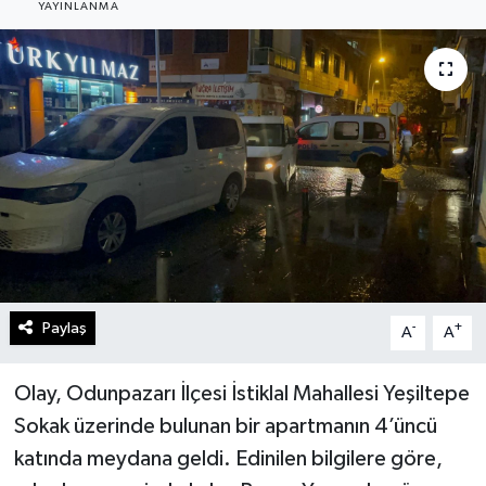
YAYINLANMA
Gündem
Kültür Sanat
Magazin
Politika
Sağlık
Spor
Paylaş
-
+
A
A
Teknoloji
Olay, Odunpazarı İlçesi İstiklal Mahallesi Yeşiltepe
Sokak üzerinde bulunan bir apartmanın 4’üncü
Yaşam
katında meydana geldi. Edinilen bilgilere göre,
Yurttan