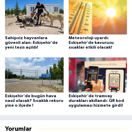
Sahipsiz hayvanlara
Meteoroloji uyardı:
güvenli alan: Eskişehir’de
Eskişehir’de kavurucu
yeni tesis açıldı!
sıcaklar etkili olacak!
Eskişehir'de bugün hava
Eskişehir'de tramvay
nasıl olacak? Sıcaklık rekoru
durakları akıllandı: QR kod
yine o ilçede !
uygulaması hizmete girdi!
Yorumlar