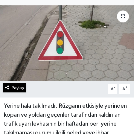
Gündem
Kültür Sanat
Magazin
Politika
Sağlık
Spor
Paylaş
-
+
A
A
Teknoloji
Yerine hala takılmadı. Rüzgarın etkisiyle yerinden
kopan ve yoldan geçenler tarafından kaldırılan
Yaşam
trafik uyarı levhasının bir haftadan beri yerine
takılmaması durumu ilgili belediyeye ihbar
Yurttan