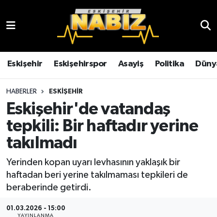
Asayiş
Eskişehir Hava Durumu
Çevre
Eskişehir Trafik Yoğunluk Haritası
Eskişehir
Eskişehirspor
Asayiş
Politika
Düny
Dünya
TFF 3.Lig 4.Grup Puan Durumu ve Fikstür
HABERLER
ESKIŞEHIR
Eskişehir'de vatandaş
Eğitim
Tüm Manşetler
tepkili: Bir haftadır yerine
Ekonomi
Son Dakika Haberleri
takılmadı
Eskişehir
Haber Arşivi
Yerinden kopan uyarı levhasının yaklaşık bir
haftadan beri yerine takılmaması tepkileri de
Eskişehirspor
beraberinde getirdi.
01.03.2026 - 15:00
Genel
YAYINLANMA