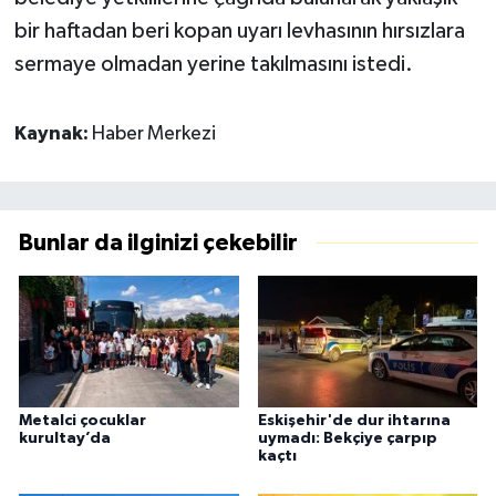
bir haftadan beri kopan uyarı levhasının hırsızlara
sermaye olmadan yerine takılmasını istedi.
Kaynak:
Haber Merkezi
Bunlar da ilginizi çekebilir
Metalci çocuklar
Eskişehir'de dur ihtarına
kurultay’da
uymadı: Bekçiye çarpıp
kaçtı