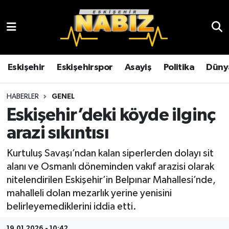
Asayiş
Eskişehir Hava Durumu
Çevre
Eskişehir Trafik Yoğunluk Haritası
Eskişehir
Eskişehirspor
Asayiş
Politika
Düny
Dünya
TFF 3.Lig 4.Grup Puan Durumu ve Fikstür
HABERLER
GENEL
Eskişehir’deki köyde ilginç
Eğitim
Tüm Manşetler
arazi sıkıntısı
Ekonomi
Son Dakika Haberleri
Kurtuluş Savaşı’ndan kalan siperlerden dolayı sit
alanı ve Osmanlı döneminden vakıf arazisi olarak
Eskişehir
Haber Arşivi
nitelendirilen Eskişehir’in Belpınar Mahallesi’nde,
mahalleli dolan mezarlık yerine yenisini
Eskişehirspor
belirleyemediklerini iddia etti.
Genel
19.01.2026 - 10:42