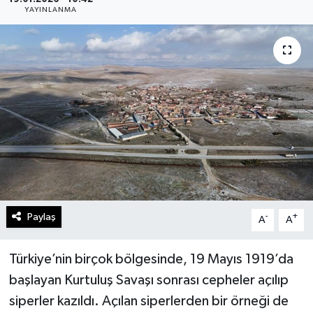
YAYINLANMA
Gündem
Kültür Sanat
Magazin
Politika
Sağlık
Spor
Paylaş
-
+
A
A
Teknoloji
Türkiye’nin birçok bölgesinde, 19 Mayıs 1919’da
Yaşam
başlayan Kurtuluş Savaşı sonrası cepheler açılıp
siperler kazıldı. Açılan siperlerden bir örneği de
Yurttan