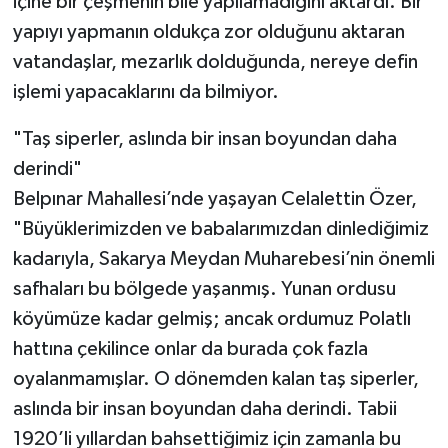
içine bir çeşmenin bile yapılamadığını aktardı. Bir
yapıyı yapmanın oldukça zor olduğunu aktaran
vatandaşlar, mezarlık dolduğunda, nereye defin
işlemi yapacaklarını da bilmiyor.
"Taş siperler, aslında bir insan boyundan daha
derindi"
Belpınar Mahallesi’nde yaşayan Celalettin Özer,
"Büyüklerimizden ve babalarımızdan dinlediğimiz
kadarıyla, Sakarya Meydan Muharebesi’nin önemli
safhaları bu bölgede yaşanmış. Yunan ordusu
köyümüze kadar gelmiş; ancak ordumuz Polatlı
hattına çekilince onlar da burada çok fazla
oyalanmamışlar. O dönemden kalan taş siperler,
aslında bir insan boyundan daha derindi. Tabii
1920’li yıllardan bahsettiğimiz için zamanla bu