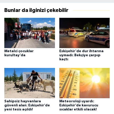
Bunlar da ilginizi çekebilir
Metalci çocuklar
Eskişehir'de dur ihtarına
kurultay’da
uymadı: Bekçiye çarpıp
kaçtı
Sahipsiz hayvanlara
Meteoroloji uyardı:
güvenli alan: Eskişehir’de
Eskişehir’de kavurucu
yeni tesis açıldı!
sıcaklar etkili olacak!