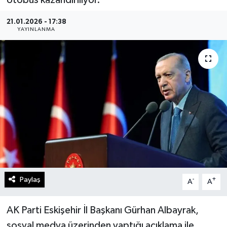
Gündem
21.01.2026 - 17:38
YAYINLANMA
Kültür Sanat
Magazin
Politika
Sağlık
Spor
Teknoloji
Paylaş
-
+
A
A
Yaşam
AK Parti Eskişehir İl Başkanı Gürhan Albayrak,
sosyal medya üzerinden yaptığı açıklama ile
Yurttan