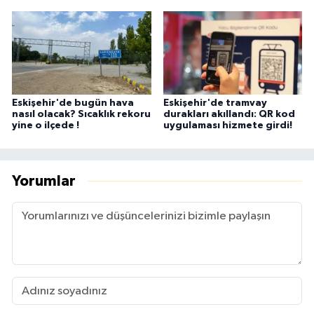
Eskişehir'de bugün hava
Eskişehir'de tramvay
nasıl olacak? Sıcaklık rekoru
durakları akıllandı: QR kod
yine o ilçede !
uygulaması hizmete girdi!
Yorumlar