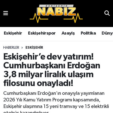
Asayiş
Eskişehir Hava Durumu
Çevre
Eskişehir Trafik Yoğunluk Haritası
Eskişehir
Eskişehirspor
Asayiş
Politika
Düny
Dünya
TFF 3.Lig 4.Grup Puan Durumu ve Fikstür
HABERLER
ESKIŞEHIR
Eskişehir’e dev yatırım!
Eğitim
Tüm Manşetler
Cumhurbaşkanı Erdoğan
Ekonomi
Son Dakika Haberleri
3,8 milyar liralık ulaşım
filosunu onayladı!
Eskişehir
Haber Arşivi
Cumhurbaşkanı Erdoğan’ın onayıyla yayımlanan
Eskişehirspor
2026 Yılı Kamu Yatırım Programı kapsamında,
Eskişehir ulaşımına 15 yeni tramvay ve 15 elektrikli
Genel
otobüs kazandırılıyor.