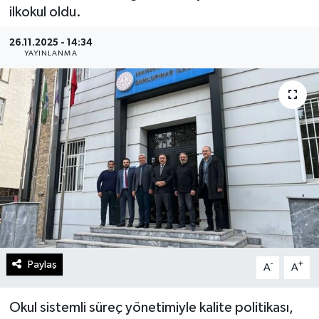
ilkokul oldu.
Gündem
26.11.2025 - 14:34
YAYINLANMA
Kültür Sanat
Magazin
Politika
Sağlık
Spor
Teknoloji
Paylaş
-
+
A
A
Yaşam
Okul sistemli süreç yönetimiyle kalite politikası,
Yurttan