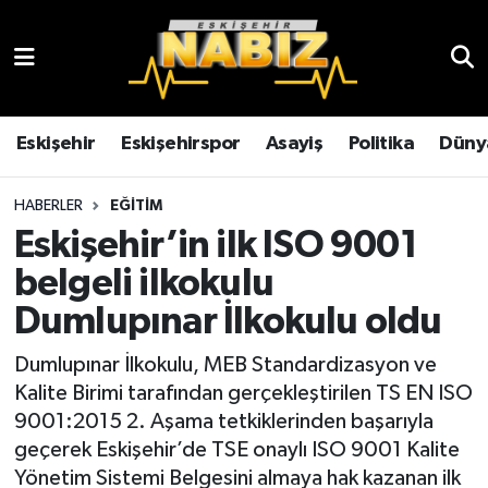
Asayiş
Eskişehir Hava Durumu
Çevre
Eskişehir Trafik Yoğunluk Haritası
Eskişehir
Eskişehirspor
Asayiş
Politika
Düny
Dünya
TFF 3.Lig 4.Grup Puan Durumu ve Fikstür
HABERLER
EĞITIM
Eskişehir’in ilk ISO 9001
Eğitim
Tüm Manşetler
belgeli ilkokulu
Ekonomi
Son Dakika Haberleri
Dumlupınar İlkokulu oldu
Eskişehir
Haber Arşivi
Dumlupınar İlkokulu, MEB Standardizasyon ve
Kalite Birimi tarafından gerçekleştirilen TS EN ISO
Eskişehirspor
9001:2015 2. Aşama tetkiklerinden başarıyla
geçerek Eskişehir’de TSE onaylı ISO 9001 Kalite
Genel
Yönetim Sistemi Belgesini almaya hak kazanan ilk