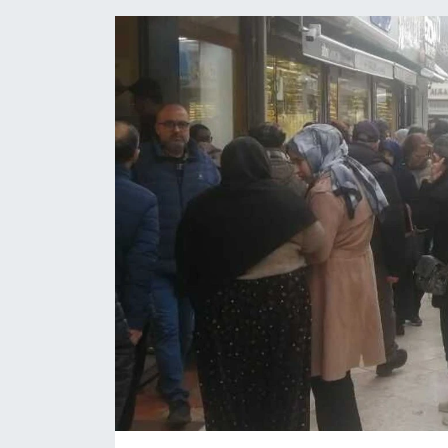
Gündem
Kültür Sanat
Magazin
Politika
Sağlık
Spor
Teknoloji
Yaşam
Yurttan