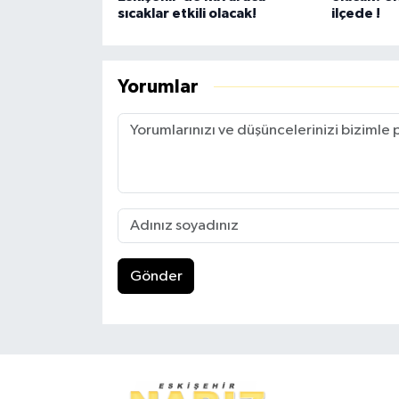
sıcaklar etkili olacak!
ilçede !
Yorumlar
Gönder