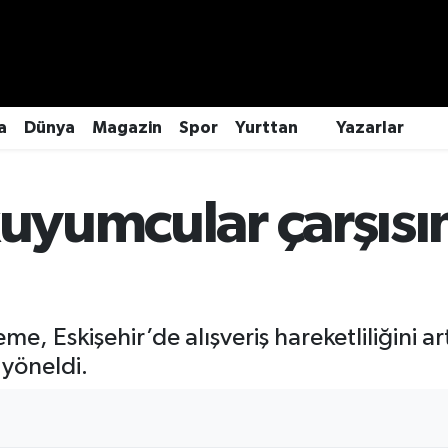
a
Dünya
Magazin
Spor
Yurttan
Yazarlar
kuyumcular çarşıs
me, Eskişehir’de alışveriş hareketliliğini art
yöneldi.