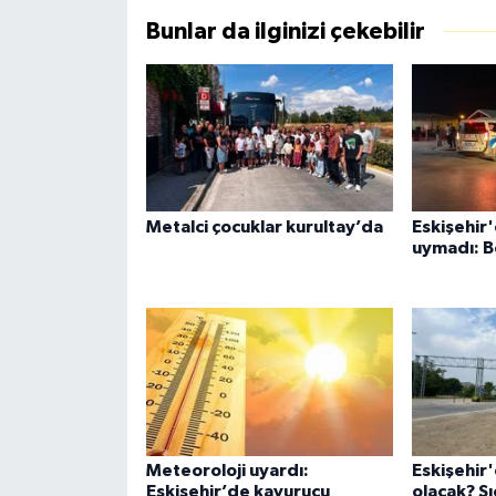
Bunlar da ilginizi çekebilir
Metalci çocuklar kurultay’da
Eskişehir'
uymadı: B
Meteoroloji uyardı:
Eskişehir
Eskişehir’de kavurucu
olacak? Sı