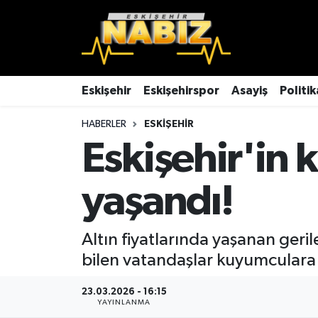
Asayiş
Eskişehir Hava Durumu
Çevre
Eskişehir Trafik Yoğunluk Haritası
Eskişehir
Eskişehirspor
Asayiş
Politik
HABERLER
ESKIŞEHIR
Dünya
TFF 3.Lig 4.Grup Puan Durumu ve Fikstür
Eskişehir'in 
Eğitim
Tüm Manşetler
yaşandı!
Ekonomi
Son Dakika Haberleri
Eskişehir
Haber Arşivi
Altın fiyatlarında yaşanan gerile
bilen vatandaşlar kuyumculara 
Eskişehirspor
23.03.2026 - 16:15
YAYINLANMA
Genel