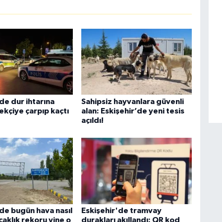
de dur ihtarına
Sahipsiz hayvanlara güvenli
ekçiye çarpıp kaçtı
alan: Eskişehir’de yeni tesis
açıldı!
'de bugün hava nasıl
Eskişehir'de tramvay
caklık rekoru yine o
durakları akıllandı: QR kod