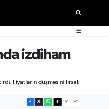
ında izdiham
ırdı. Fiyatların düşmesini fırsat
-
+
A
A