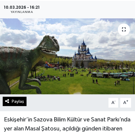
10.03.2026 - 16:21
Gündem
YAYINLANMA
Kültür Sanat
Magazin
Politika
Sağlık
Spor
Paylaş
-
+
A
A
Teknoloji
Yaşam
Eskişehir’in Sazova Bilim Kültür ve Sanat Parkı’nda
yer alan Masal Şatosu, açıldığı günden itibaren
Yurttan