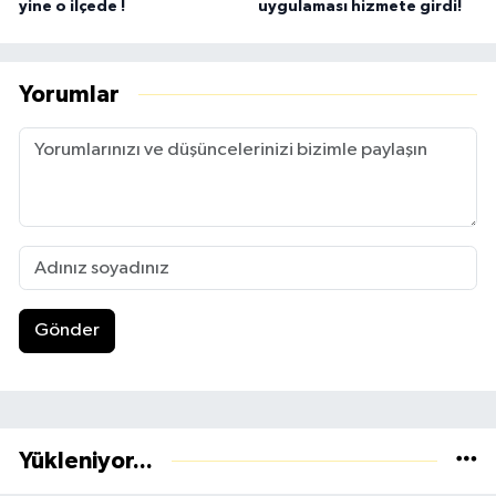
yine o ilçede !
uygulaması hizmete girdi!
Yorumlar
Gönder
Yükleniyor...