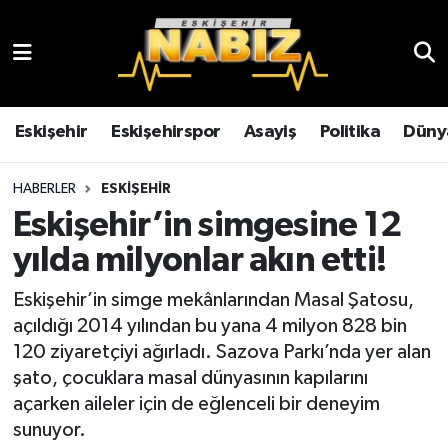
Asayiş
Eskişehir Hava Durumu
Çevre
Eskişehir Trafik Yoğunluk Haritası
Eskişehir
Eskişehirspor
Asayiş
Politika
Düny
Dünya
TFF 3.Lig 4.Grup Puan Durumu ve Fikstür
HABERLER
ESKIŞEHIR
Eskişehir’in simgesine 12
Eğitim
Tüm Manşetler
yılda milyonlar akın etti!
Ekonomi
Son Dakika Haberleri
Eskişehir’in simge mekânlarından Masal Şatosu,
açıldığı 2014 yılından bu yana 4 milyon 828 bin
Eskişehir
Haber Arşivi
120 ziyaretçiyi ağırladı. Sazova Parkı’nda yer alan
şato, çocuklara masal dünyasının kapılarını
Eskişehirspor
açarken aileler için de eğlenceli bir deneyim
sunuyor.
Genel