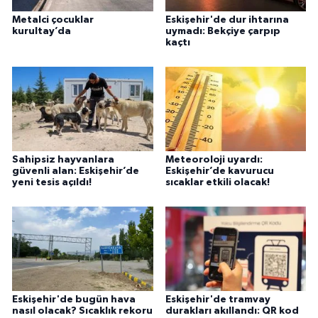
Metalci çocuklar
Eskişehir'de dur ihtarına
kurultay’da
uymadı: Bekçiye çarpıp
kaçtı
Sahipsiz hayvanlara
Meteoroloji uyardı:
güvenli alan: Eskişehir’de
Eskişehir’de kavurucu
yeni tesis açıldı!
sıcaklar etkili olacak!
Eskişehir'de bugün hava
Eskişehir'de tramvay
nasıl olacak? Sıcaklık rekoru
durakları akıllandı: QR kod