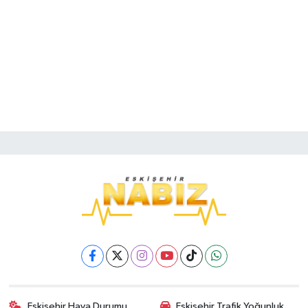
Eskişehir Hava Durumu
Eskişehir Trafik Yoğunluk