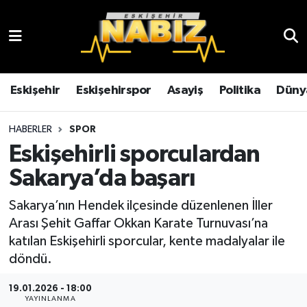
Asayiş
Eskişehir Hava Durumu
Çevre
Eskişehir Trafik Yoğunluk Haritası
Eskişehir
Eskişehirspor
Asayiş
Politika
Düny
Dünya
TFF 3.Lig 4.Grup Puan Durumu ve Fikstür
HABERLER
SPOR
Eskişehirli sporculardan
Eğitim
Tüm Manşetler
Sakarya’da başarı
Ekonomi
Son Dakika Haberleri
Sakarya’nın Hendek ilçesinde düzenlenen İller
Arası Şehit Gaffar Okkan Karate Turnuvası’na
Eskişehir
Haber Arşivi
katılan Eskişehirli sporcular, kente madalyalar ile
döndü.
Eskişehirspor
19.01.2026 - 18:00
Genel
YAYINLANMA