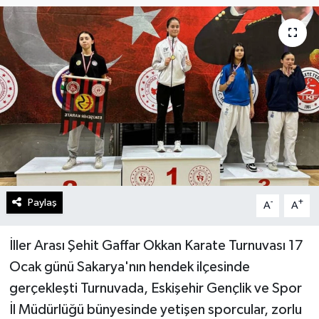
Gündem
Kültür Sanat
Magazin
Politika
Sağlık
Paylaş
-
+
A
A
Spor
Teknoloji
İller Arası Şehit Gaffar Okkan Karate Turnuvası 17
Ocak günü Sakarya'nın hendek ilçesinde
Yaşam
gerçekleşti Turnuvada, Eskişehir Gençlik ve Spor
İl Müdürlüğü bünyesinde yetişen sporcular, zorlu
Yurttan